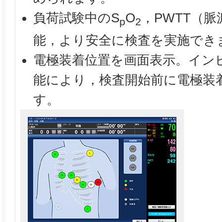
負荷試験中のS
O
，PWTT（
p
2
能，より安全に検査を実施でき
電極装着位置を画面表示。イン
能により，検査開始前に電極装
す。