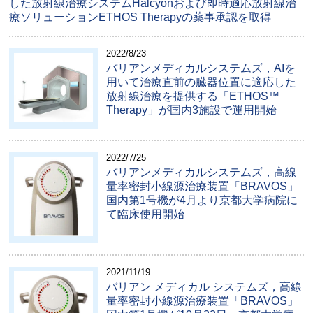
した放射線治療システムHalcyonおよび即時適応放射線治
療ソリューションETHOS Therapyの薬事承認を取得
2022/8/23
バリアンメディカルシステムズ，AIを
用いて治療直前の臓器位置に適応した
放射線治療を提供する「ETHOS™
Therapy」が国内3施設で運用開始
2022/7/25
バリアンメディカルシステムズ，高線
量率密封小線源治療装置「BRAVOS」
国内第1号機が4月より京都大学病院に
て臨床使用開始
2021/11/19
バリアン メディカル システムズ，高線
量率密封小線源治療装置「BRAVOS」