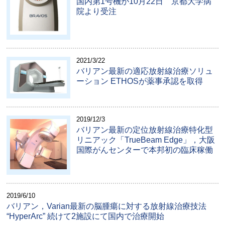
国内第1号機が10月22日 京都大学病
院より受注
2021/3/22
バリアン最新の適応放射線治療ソリュ
ーション ETHOSが薬事承認を取得
2019/12/3
バリアン最新の定位放射線治療特化型
リニアック「TrueBeam Edge」，大阪
国際がんセンターで本邦初の臨床稼働
2019/6/10
バリアン，Varian最新の脳腫瘍に対する放射線治療技法
“HyperArc” 続けて2施設にて国内で治療開始