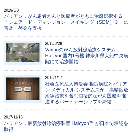
2019/5/8
バリアン，がん患者さんと医療者がともに治療選択する
「シェアード・ディシジョン・メイキング（SDM）※」の
普及・啓発を支援
2019/3/28
Varianのがん放射線治療システム
Halcyon国内1号機 神奈川県大船中央病
院にて治療開始
2019/1/17
社会医療法人博愛会 相良病院とバリア
ン メディカル システムズが，高精度放
射線治療を含む包括的ながん医療を推
進するパートナーシップを締結
2017/11/16
バリアン，最新放射線治療装置 Halcyon™ が日本で承認を
取得