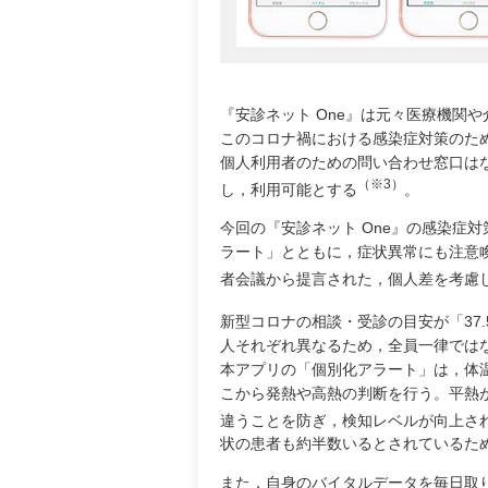
『安診ネット One』は元々医療機関
このコロナ禍における感染症対策のた
個人利用者のための問い合わせ窓口は
（※3）
し，利用可能とする
。
今回の『安診ネット One』の感染症
ラート」とともに，症状異常にも注意喚
者会議から提言された，個人差を考慮
新型コロナの相談・受診の目安が「37
人それぞれ異なるため，全員一律では
本アプリの「個別化アラート」は，体
こから発熱や高熱の判断を行う。平熱
違うことを防ぎ，検知レベルが向上さ
状の患者も約半数いるとされているた
また，自身のバイタルデータを毎日取