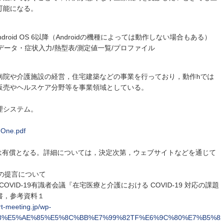
可能になる。
droid OS 6以降（Androidの機種によっては動作しない場合もある）
データ・症状入力/熱型表/測定値一覧/プロファイル
病院や介護施設の経営，住宅建築などの事業を行っており，動作hでは
販売やヘルスケア分野等を事業領域としている。
理システム。
nOne.pdf
ては有償となる。詳細については，決定次第，ウェブサイトなどを通じて
議の提言について
OVID-19有識者会議『在宅医療と介護における COVID-19 対応の課題
書，参考資料１
t-meeting.jp/wp-
9C%A8%E5%AE%85%E5%8C%BB%E7%99%82TF%E6%9C%80%E7%B5%82