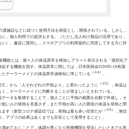
や介護施設などに紐づく使用方法を前提とし，開発されている。しかし，
めに，個人利用での提供もする。（ただし法人向け製品の活用であり，
ない）。趣旨に賛同し，スマホアプリの利用規約に同意してする方に対
対策機能とは，個々人の体温異常を検知しアラート表示される「個別化ア
起する機能を指す。体温異常に関しては，日本医師会COVID-19有識
（※4）
したテーラーメイドの体温異常値検知に準じている
。
（※5）
.5℃」から「人それぞれの平熱より」と変わったように
，体温は
なく，テーラーメイドに判断することが望ましいとされている。
温データを集積することで，個人ごとに平熱の範囲を自動で作成し，そ
が低い人の発熱を見逃さず，また平熱が高い人の普段の体温を発熱と間
（※5）
れます（新型コロナ感染症では，発熱は最も多い症状だが
，無症
め，アプリの結果はあくまでも目安として使用すること）。
り溜めておくことで，体調が悪くなり医療機関を受診したいときでも医