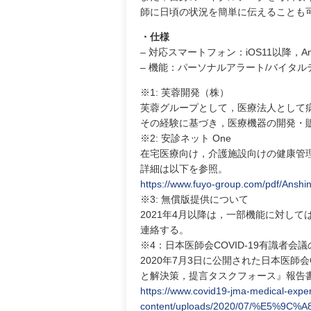
師に日頃の状況を簡単に伝えることも
・仕様
– 対応スマートフォン：iOS11以降，An
– 機能：パーソナルアラート/バイタル
※1: 芙蓉開発（株）
芙蓉グループとして，医療法人として
その経験に基づき，医療機器の開発・
※2: 安診ネット One
在宅医療向け，介護施設向けの健康管
詳細は以下を参照。
https://www.fuyo-group.com/pdf/Anshi
※3: 無償版提供について
2021年4月以降は，一部機能に対し
連絡する。
※4：日本医師会COVID-19有識者会
2020年7月3日に公開された日本医師会C
と解決策，提言タスクフォース』報告
https://www.covid19-jma-medical-exper
content/uploads/2020/07/%E5%