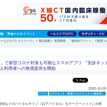
版物
学会ナビ＆イベント
カーなどのプレスリリース）
>
製品情報
>
芙蓉開発，「個別化アラート」で新型コ
」で新型コロナ対策も可能なスマホアプリ 『安診ネッ
個人利用者への無償提供を開始
2020-10-29
アプリ
COVID-19（新型コロナウイルス感染症）
脈拍などのバイタルサイン（以下バイタル）をテーラーメイドに分析