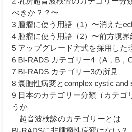
2 乳房超音波検査のカテゴリー分
べきか？？〜
3 腫瘤に使う用語（1）〜消えたechoge
4 腫瘤に使う用語（2）〜前方境
5 アップグレード方式を採用した
6 BI-RADS カテゴリー4（A，B
7 BI-RADS カテゴリー3の所見
8 囊胞性病変とcomplex cystic and s
9 日本のカテゴリー分類（カテゴ
うか
超音波検診のカテゴリーとは
BI-RADSに非腫瘤性病変はない？