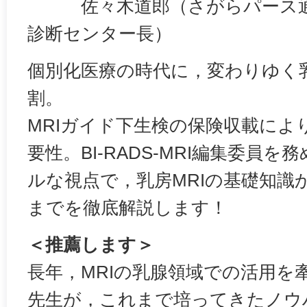
佐々木道郎（さがらパース通
診断センター長）
個別化医療の時代に，変わりゆく乳
割。
MRIガイド下生検の保険収載によ
要性。BI-RADS-MRI編集委員
ルな視点で，乳房MRIの基礎知識
までを徹底解説します！
＜推薦します＞
長年，MRIの乳腺領域での活用を
先生が，これまで培ってきたノウ