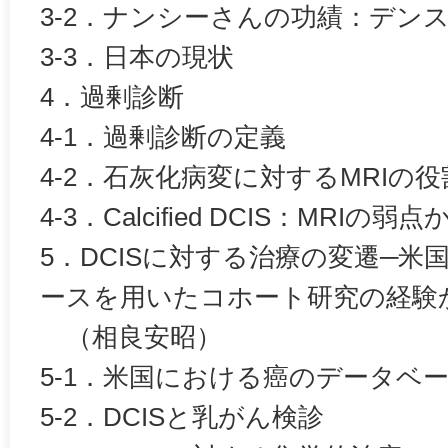
3-2．ナンシーさんの功績：デン
3-3．日本の現状
4．過剰診断
4-1．‌過剰診断の定義
4-2．石灰化病変に対するMRIの役
4-3．Calcified DCIS：MRI
5．DCISに対する治療の変遷─米
ースを用いたコホート研究の経験
（相良安昭）
5-1．米国における癌のデータベ
5-2．DCISと乳がん検診