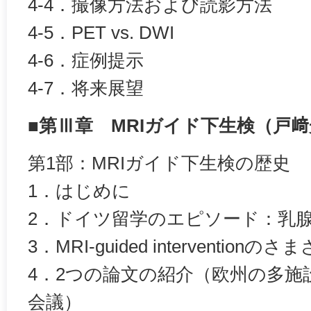
4-4．撮像方法および読影方法
4-5．PET vs. DWI
4-6．症例提示
4-7．将来展望
■第Ⅲ章 MRIガイド下生検（戸
第1部：MRIガイド下生検の歴史
1．はじめに
2．ドイツ留学のエピソード：乳
3．MRI-guided interventio
4．2つの論文の紹介（欧州の多施
会議）