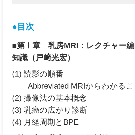
●目次
■第Ⅰ章 乳房MRI：レクチャー編
知識（戸﨑光宏）
(1) 読影の順番
Abbreviated MRIからわかる
(2) 撮像法の基本概念
(3) 乳癌の広がり診断
(4) 月経周期とBPE