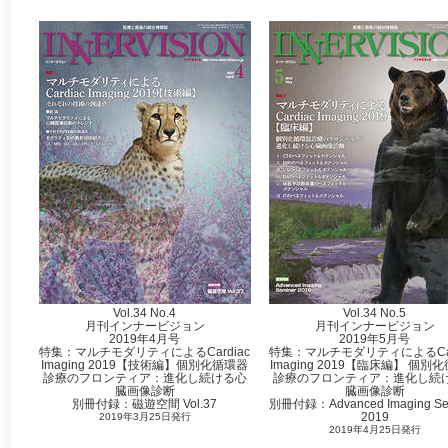
Vol.34 No.4
Vol.34 No.5
月刊インナービジョン
月刊インナービジョン
2019年4月号
2019年5月号
特集：マルチモダリティによるCardiac
特集：マルチモダリティによるCar
Imaging 2019【技術編】個別化循環器
Imaging 2019【臨床編】 個別
診療のフロンティア：進化し続ける心
診療のフロンティア：進化し続
臓画像診断
臓画像診断
別冊付録：磁遊空間 Vol.37
別冊付録：Advanced Imaging Se
2019
2019年3月25日発行
2019年4月25日発行