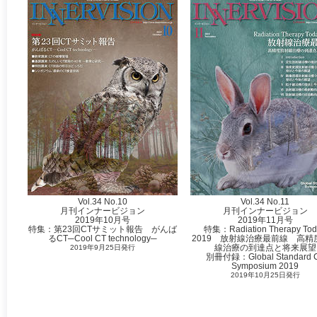
Vol.34 No.10
Vol.34 No.11
月刊インナービジョン
月刊インナービジョン
2019年10月号
2019年11月号
特集：第23回CTサミット報告 がんば
特集：Radiation Therapy To
るCT─Cool CT technology─
2019 放射線治療最前線 高精
線治療の到達点と将来展望
2019年9月25日発行
別冊付録：Global Standard 
Symposium 2019
2019年10月25日発行