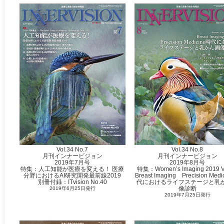
Vol.34 No.7
Vol.34 No.8
月刊インナービジョン
月刊インナービジョン
2019年7月号
2019年8月号
特集：人工知能が医療を変える！ 医療
特集：Women’s Imaging 2019 V
分野におけるAI研究開発最前線2019
‌Breast Imaging Precision Med
別冊付録：ITvision No.40
代におけるライフステージと乳
像診断
2019年6月25日発行
2019年7月25日発行