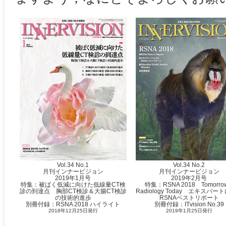
Vol.34 No.1
Vol.34 No.2
月刊インナービジョン
月刊インナービジョン
2019年1月号
2019年2月号
特集：被ばく低減に向けた低線量CT検
特集：RSNA 2018 Tomorrow
診の到達点 胸部CT検診＆大腸CT検診
Radiology Today エキスパー
の技術的進歩
RSNAベストリポート
別冊付録：RSNA 2018 ハイライト
別冊付録：ITvision No.39
2018年12月25日発行
2019年1月25日発行