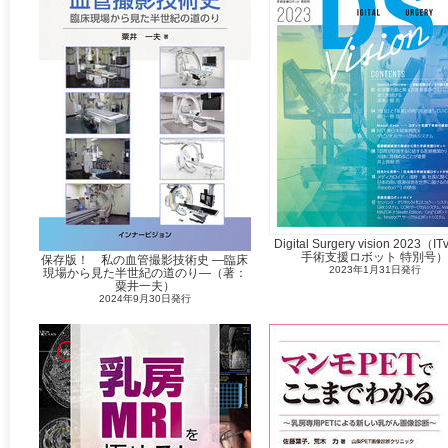
Digital Surgery vision 2023（ITv
手術支援ロボット 特別号
保存版！ 私の血管撮影技術史 —臨床
2023年1月31日発行
現場から見た半世紀の道のり—（著：
粟井一夫）
2024年9月30日発行