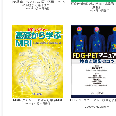
磁気共鳴スペクトルの医学応用 ─ MRS
医療放射線防護の常識・非常識
の基礎から臨床まで ─
新版）
2012年3月16日発行
2011年4月14日発行
MRIレクチャー 基礎から学ぶMRI
FDG-PETマニュアル 検査と読
ツ
2009年11月24日発行
2008年3月20日発行