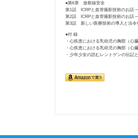
●第6章 放射線安全
第1話 ICRPと血管撮影技術のお話 ─ Pu
第2話 ICRPと血管撮影技術のお話 ─ Pub
第3話 新しい医療技術の導入と法令
●付 録
・心疾患における乳幼児の胸部（心臓
・心疾患における乳幼児の胸部（心臓
・少年少女の読むレントゲンの伝記