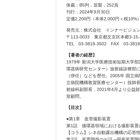
体裁：B5判，並製，252頁
刊行：2024年9月30日
定価2,200円（本体2,000円＋税10%
発売元：株式会社 インナービジ
〒113-0033 東京都文京区本郷3-15-
TEL 03-3818-3502 FAX 03-3818
【著者の経歴】
1979年 新潟大学医療技術短期大
環器病研究センター）放射線診療部
（併任）などを歴任。2005年 国立
立病院機構敦賀医療センター）技師長
射線科副部長，2021年4月より公
室顧問。
【目次】
●第1章 血管撮影装置
第1話 循環器領域における撮影装置
【コラム】シネ自動露出機構の応答
第2話 装置開発のお話 ─国産装置開