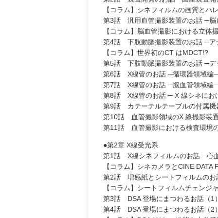
【コラム】シネフィルムの画質とハ
第3話 汎用血管撮影装置のお話 ─
【コラム】脳血管撮影における立体
第4話 下肢動脈撮影装置のお話 ─ア
【コラム】世界初のCT はMDCT!?
第5話 下肢動脈撮影装置のお話 ─デ
第6話 X線管のお話 ─循環器領域編
第7話 X線管のお話 ─脳血管領域編
第8話 X線管のお話 ─ X 線シネに
第9話 カテーテルテーブルの付属機
第10話 血管撮影領域のX 線撮影装
第11話 血管撮影における検査環境の
●第2章 X線受光系
第1話 X線シネフィルムのお話 ─心
【コラム】シネカメラとCINE DATA P
第2話 増感紙とシートフィルムのお
【コラム】シートフィルムチェンジ
第3話 DSA 登場にまつわるお話（1
第4話 DSA 登場にまつわるお話（2） 