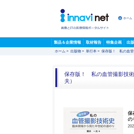
ホーム
製品＆企業情報
取材報告
特集企画
出
ホーム
>
出版物
>
単行本
>
保存版！ 私の血管
保存版！ 私の血管撮影技術
夫）
保
の
20