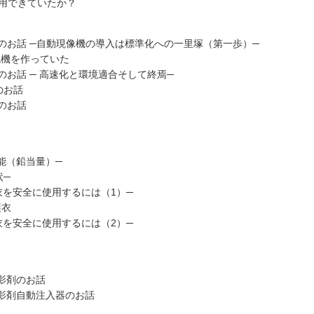
分活用できていたか？
のお話 ─自動現像機の導入は標準化への一里塚（第一歩）─
現機を作っていた
お話 ─ 高速化と環境適合そして終焉─
のお話
のお話
性能（鉛当量）─
状─
護衣を安全に使用するには（1）─
護衣
護衣を安全に使用するには（2）─
影剤のお話
造影剤自動注入器のお話