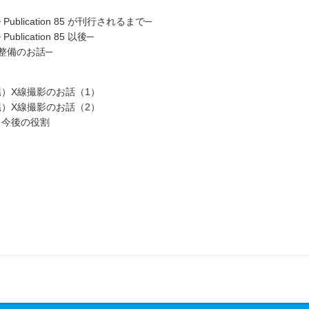
blication 85 が刊行されるまで─
lication 85 以後─
整備のお話─
）X線撮影のお話（1）
）X線撮影のお話（2）
と今後の役割