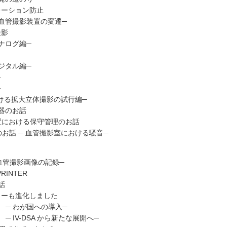
レーション防止
脳血管撮影装置の変遷─
撮影
ナログ編─
ジタル編─
─
─
おける拡大立体撮影の試行編─
器のお話
置における保守管理のお話
お話 ─ 血管撮影室における騒音─
血管撮影画像の記録─
RINTER
話
ャーも進化しました
） ─ わが国への導入─
─ IV-DSA から新たな展開へ─