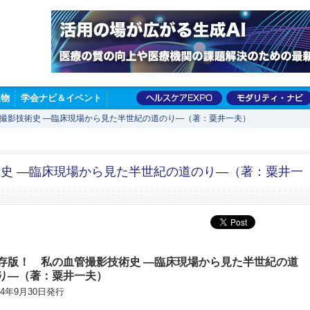
版物
学会ナビ＆イベント
撮影技術史 —臨床現場から見た半世紀の道のり—（著：粟井一夫）
史 —臨床現場から見た半世紀の道のり—（著：粟井一
存版！ 私の血管撮影技術史 —臨床現場から見た半世紀の道
り—（著：粟井一夫）
24年9月30日発行