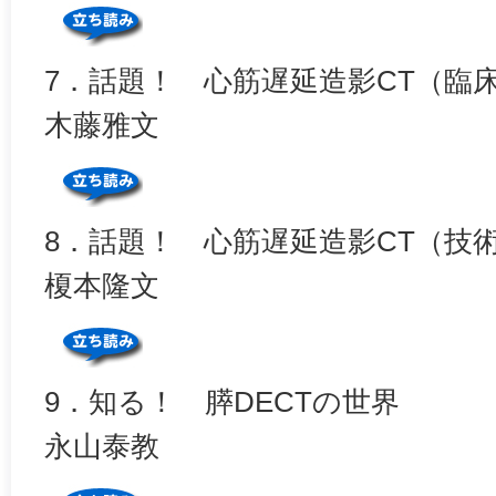
7．話題！ 心筋遅延造影CT（臨
木藤雅文
8．話題！ 心筋遅延造影CT（技
榎本隆文
9．知る！ 膵DECTの世界
永山泰教