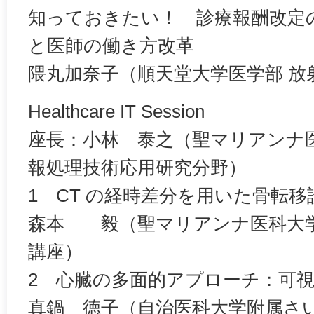
知っておきたい！ 診療報酬改定
と医師の働き方改革
隈丸加奈子（順天堂大学医学部 放
Healthcare IT Session
座長：小林 泰之（聖マリアンナ医
報処理技術応用研究分野）
1 CT の経時差分を用いた骨転
森本 毅（聖マリアンナ医科大学 
講座）
2 心臓の多面的アプローチ：可
真鍋 徳子（自治医科大学附属さ