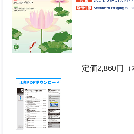
Dual Energy CTの進
Advanced Imaging Sem
定価2,860円（