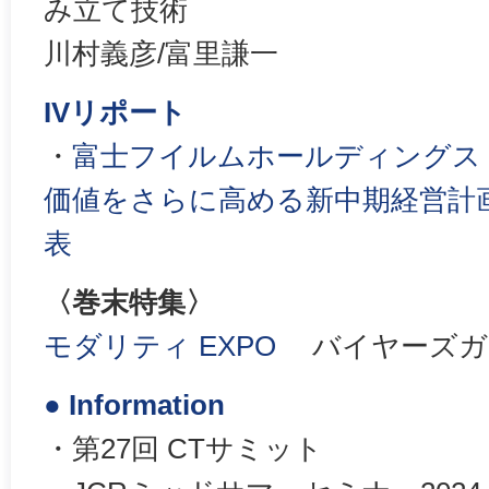
み立て技術
川村義彦/富里謙一
IVリポート
・
富士フイルムホールディングス，
価値をさらに高める新中期経営計画「V
表
〈巻末特集〉
モダリティ EXPO
バイヤーズガイ
● Information
・第27回 CTサミット