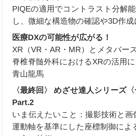
PIQEの適用でコントラスト分解
し、微細な構造物の確認や3D作成
医療DXの可能性が広がる！
XR（VR・AR・MR）とメタバース
脊椎脊髄外科におけるXRの活用
青山龍馬
〈最終回〉 めざせ達人シリーズ
Part.2
いま伝えたいこと：撮影技術と画像読
運動軸を基準にした座標制御によ