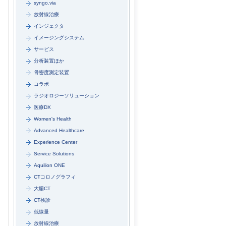
syngo.via
放射線治療
インジェクタ
イメージングシステム
サービス
分析装置ほか
骨密度測定装置
コラボ
ラジオロジーソリューション
医療DX
Women's Health
Advanced Healthcare
Experience Center
Service Solutions
Aquilion ONE
CTコロノグラフィ
大腸CT
CT検診
低線量
放射線治療