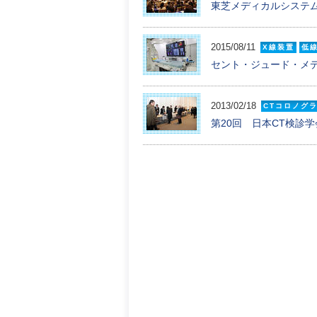
東芝メディカルシステムズが「G
2015/08/11
X線装置
低
セント・ジュード・メデ
2013/02/18
CTコロノグ
第20回 日本CT検診