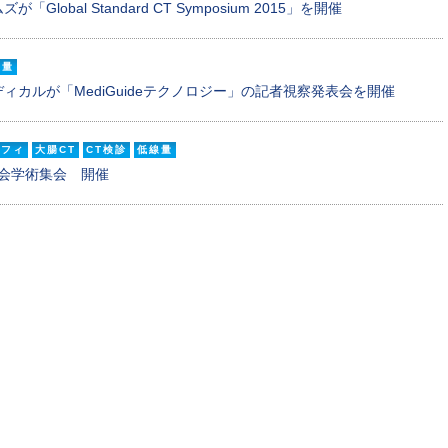
lobal Standard CT Symposium 2015」を開催
線量
ィカルが「MediGuideテクノロジー」の記者視察発表会を開催
ラフィ
大腸CT
CT検診
低線量
学会学術集会 開催