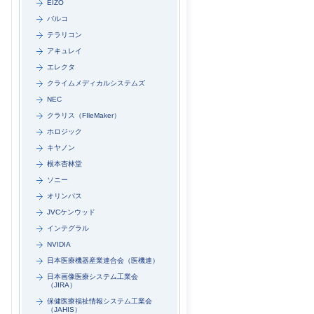
EIZO
バルコ
テラリコン
アキュレイ
エレクタ
クライムメディカルシステムズ
NEC
クラリス（FIleMaker）
ホロジック
キヤノン
根本杏林堂
ソニー
オリンパス
JVCケンウッド
インテグラル
NVIDIA
日本医療機器産業連合会（医機連）
日本画像医療システム工業会
（JIRA）
保健医療福祉情報システム工業会
（JAHIS）