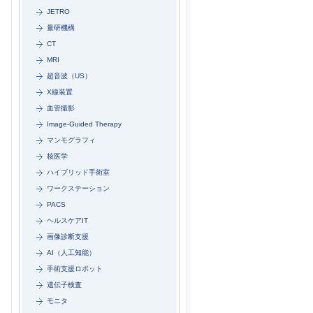
JETRO
量研機構
CT
MRI
超音波（US）
X線装置
血管撮影
Image-Guided Therapy
マンモグラフィ
核医学
ハイブリッド手術室
ワークステーション
PACS
ヘルスケアIT
画像診断支援
AI（人工知能）
手術支援ロボット
遺伝子検査
モニタ