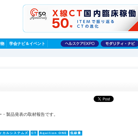
版物
学会ナビ＆イベント
ー・製品発表の取材報告です。
ィカルシステムズ
CT
Aquilion ONE
低線量