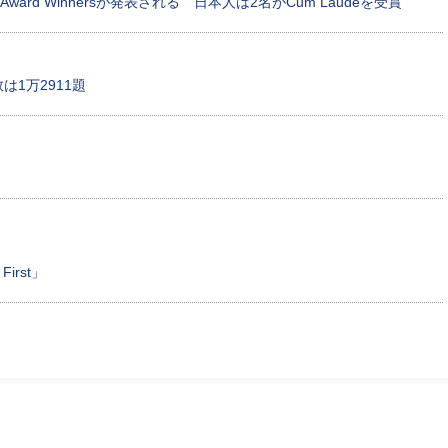
ion Award Winnersが発表される 日本人は2名がCum Laudeを受賞
数は1万2911題
First」