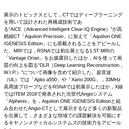
展示のトピックスとして，CTではディープラーニング
を用いて設計された再構成技術であ
る“AiCE（Advanced Intelligent Clear-IQ Engine）”が高
精細CT「Aquilion Precision」に加えて「Aquilion ONE
/GENESIS Edition」にも搭載されることをアピールし
た。MRIでは，RSNAでは初出展となる1.5T MRIの
「Vantage Orian」をお披露目したほか，AIを使って画
質の向上を図る“DLR（Deep Learning Reconstruction，
W.I.P.）”について画像を含めて紹介した。超音波
（UL）では「Aplio a550」や「Xario 200G」，33MHz
高周波プローブなどをRSNAでは初展示したほか，X線
ではITEM 2018で発表された次世代Angioシステム
「Alphenix」を，Aquilion ONE /GENESIS Editionと組
み合わせたAngio-CTとして展示するなど多くの新製品
を出展して，さまざまな領域での課題解決を可能にす
るキヤノンメディカルシステムズの技術力をアピール