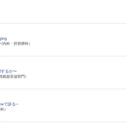
ing
ー/内科・肝胆膵科）
う活用するか〜
視鏡超音波部門）
meで診る─
内科）