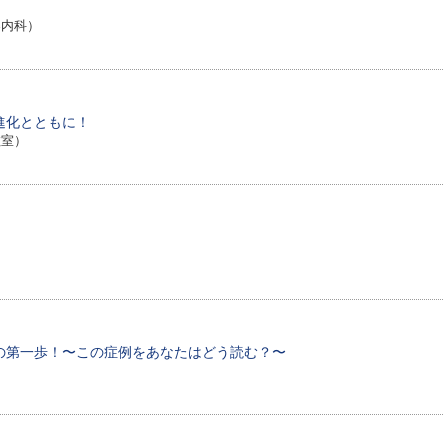
器内科）
価の進化とともに！
教室）
の第一歩！〜この症例をあなたはどう読む？〜
）