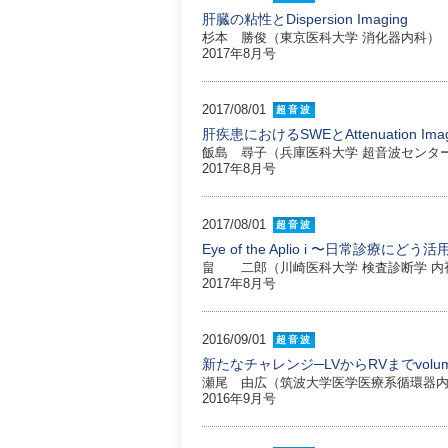
肝臓の粘性とDispersion Imaging
杉本 勝俊（東京医科大学 消化器内科）
2017年8月号
2017/08/01
超音波
肝疾患におけるSWEとAttenuation Imag
飯島 尋子（兵庫医科大学 超音波センタ
2017年8月号
2017/08/01
超音波
Eye of the Aplio i 〜日常診療にど
畠 二郎（川崎医科大学 検査診断学 内
2017年8月号
2016/09/01
超音波
新たなチャレンジ─LVからRVまでvolu
瀬尾 由広（筑波大学医学医療系循環器
2016年9月号