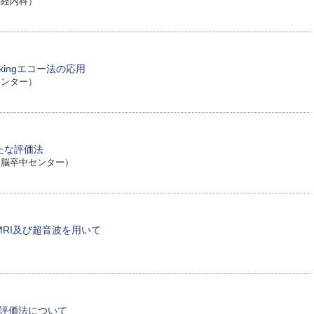
神経内科）
ckingエコー法の応用
センター）
たな評価法
・脳卒中センター）
RI及び超音波を用いて
肪の評価法について