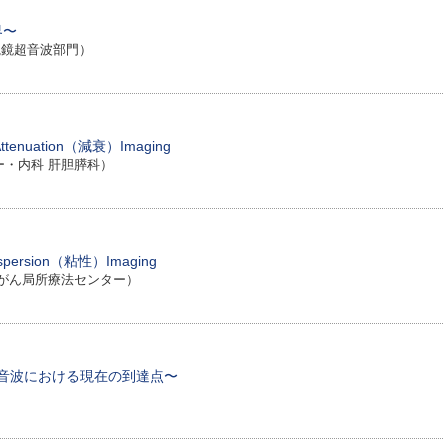
界〜
鏡超音波部門）
ation（減衰）Imaging
ー・内科 肝胆膵科）
ispersion（粘性）Imaging
 がん局所療法センター）
超音波における現在の到達点〜