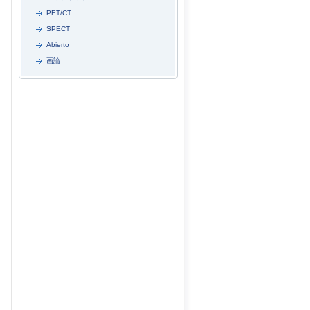
PET/CT
SPECT
Abierto
画論