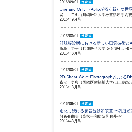
2016/09/01
超音波
One and Only 〜Aplioが拓く新たな世
畠 二郎（川崎医科大学検査診断学内視
2016年9月号
2016/08/01
超音波
肝胆膵診断における新しい画質技術とAttenu
飯島 尋子（兵庫医科大学 超音波センタ
2016年8月号
2016/08/01
超音波
2D-Shear Wave ElastographyによるD
森安 史典（国際医療福祉大学/山王病院
2016年8月号
2016/08/01
超音波
進化し続ける超音波診断装置 〜乳腺
何森亜由美（高松平和病院乳腺外科）
2016年8月号