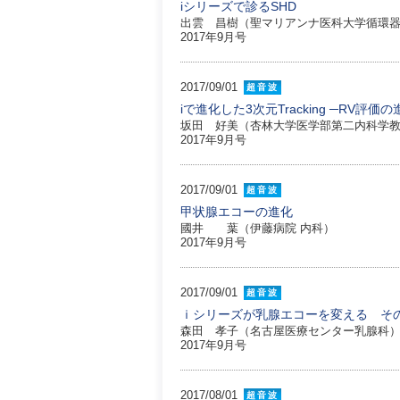
iシリーズで診るSHD
出雲 昌樹（聖マリアンナ医科大学循環
2017年9月号
2017/09/01
超音波
iで進化した3次元Tracking ─RV評
坂田 好美（杏林大学医学部第二内科学
2017年9月号
2017/09/01
超音波
甲状腺エコーの進化
國井 葉（伊藤病院 内科）
2017年9月号
2017/09/01
超音波
ｉシリーズが乳腺エコーを変える そ
森田 孝子（名古屋医療センター乳腺科
2017年9月号
2017/08/01
超音波