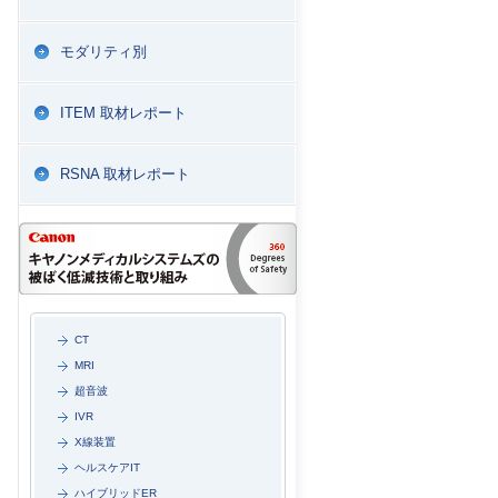
モダリティ別
ITEM 取材レポート
RSNA 取材レポート
CT
MRI
超音波
IVR
X線装置
ヘルスケアIT
ハイブリッドER