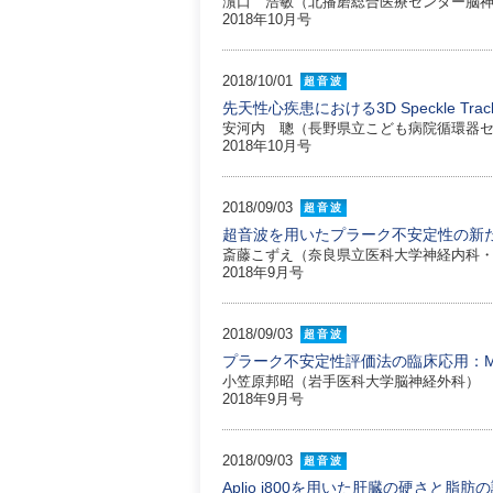
濵口 浩敏（北播磨総合医療センター脳
2018年10月号
2018/10/01
超音波
先天性心疾患における3D Speckle Tra
安河内 聰（長野県立こども病院循環器
2018年10月号
2018/09/03
超音波
超音波を用いたプラーク不安定性の新
斎藤こずえ（奈良県立医科大学神経内科
2018年9月号
2018/09/03
超音波
プラーク不安定性評価法の臨床応用：M
小笠原邦昭（岩手医科大学脳神経外科）
2018年9月号
2018/09/03
超音波
Aplio i800を用いた肝臓の硬さと脂