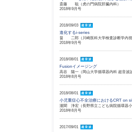
斎藤 聡（虎の門病院肝臓内科）
2018年9月号
2018/09/03
超音波
進化するi-series
畠 二郎（川崎医科大学検査診断学内視
2018年9月号
2018/08/01
超音波
Fusionイメージング
高谷 陽一（岡山大学循環器内科 超音波
2018年8月号
2018/08/01
超音波
小児重症心不全治療におけるCRT on si
瀧聞 浄宏（長野県立こども病院循環器
2018年8月号
2017/09/01
超音波