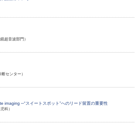
鏡超音波部門）
診断センター）
te imaging ─“スイートスポット”へのリード留置の重要性
小児科）