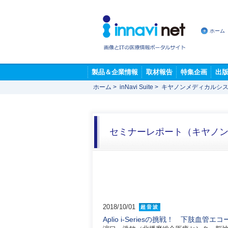
ホーム
製品＆企業情報
取材報告
特集企画
出
ホーム
>
inNavi Suite
>
キヤノンメディカルシス
セミナーレポート（キヤノ
2018/10/01
超音波
Aplio i-Seriesの挑戦！ 下肢血管エ