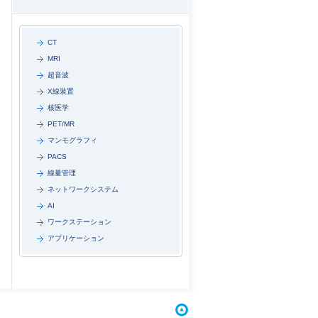
CT
MRI
超音波
X線装置
核医学
PET/MR
マンモグラフィ
PACS
線量管理
ネットワークシステム
AI
ワークステーション
アプリケーション