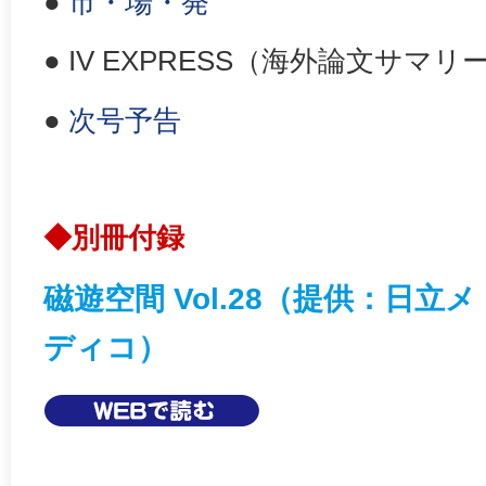
●
市・場・発
● IV EXPRESS（海外論文サマリ
●
次号予告
◆別冊付録
磁遊空間 Vol.28（提供：日立メ
ディコ）