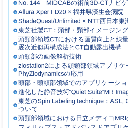
No. 144 MIDCABの術前3D-CTナ
Allura Xper FD20 × 福井県済生会病院
ShadeQuest/Unlimited × NTT西日
東芝社製CT：頭部・頸部イメージングに
頭頸部領域CTにおける画質向上と線
逐次近似再構成法とCT自動露出機構
頭頸部の画像解析技術
ziostation2による頭頸部領域アプ
PhyZiodynamicsの応用
頭部・頭頸部領域でのアプリケーショ
進化した静音技術“Quiet Suite”MR Imag
東芝のSpin Labeling technique：ASL, 
ついて
頭頸部領域における日立メディコMR
フィリップス・アドバンスドアプリ