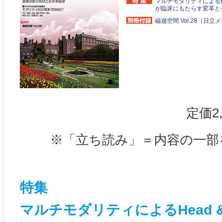
マルチモダリティによるHead
が臨床にもたらす変革と
磁遊空間 Vol.28（日立
定価2
※「立ち読み」＝内容の一部
特集
マルチモダリティによるHead & Ne