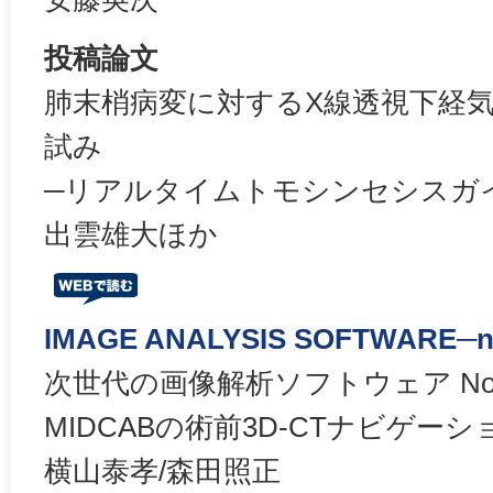
投稿論文
肺末梢病変に対するX線透視下経
試み
─リアルタイムトモシンセシスガ
出雲雄大ほか
IMAGE ANALYSIS SOFTWARE─ne
次世代の画像解析ソフトウェア No. 
MIDCABの術前3D-CTナビゲーシ
横山泰孝/森田照正