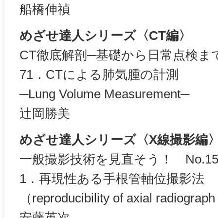
船橋伸禎
めざせ達人シリーズ〈CT編〉
CT徹底解剖─基礎から日常点検ま
71．CTによる肺気腫の計測
─Lung Volume Measurement─
辻岡勝美
めざせ達人シリーズ〈X線撮影編
一般撮影技術を見直そう！ No.15
1．再現性ある手根管軸位撮影法
（reproducibility of axial radiograp
安藤英次