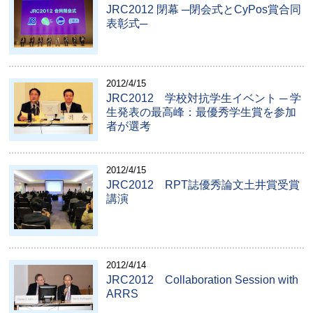
JRC2012 閉幕 ─閉会式とCyPos賞合同
表彰式─
2012/4/15
JRC2012 学校対抗学生イベント ─ 学
生発表の最高峰：最優秀学生賞を参加
者が選考
2012/4/15
JRC2012 RPT誌優秀論文土井賞受賞
講演
2012/4/14
JRC2012 Collaboration Session with
ARRS