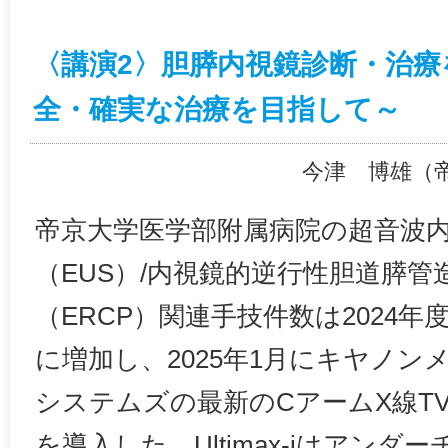
〈講演2〉胆膵内視鏡診断・治療
全・確実な治療を目指して～
今津 博雄（
帝京大学医学部附属病院の超音波
（EUS）/内視鏡的逆行性胆道膵管
（ERCP）関連手技件数は2024年
に増加し、2025年1月にキヤノン
システムズの最新のCアームX線TVシス
を導入した。Ultimax-iはアン