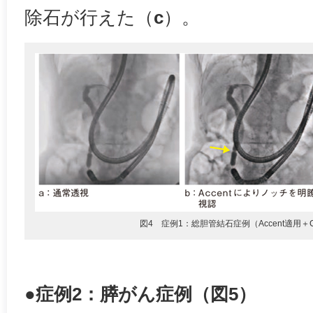
除石が行えた（
c
）。
図4 症例1：総胆管結石症例（Accent適用
●症例2：膵がん症例（図5）