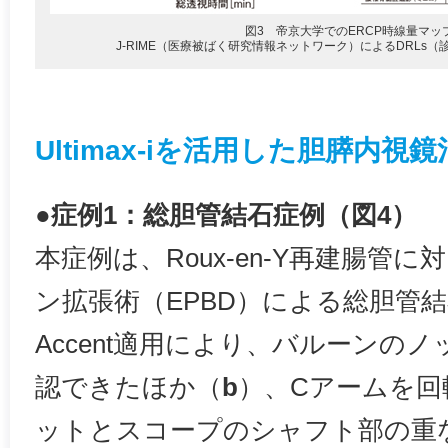
図3 帝京大学でのERCP時線量マッ
J-RIME（医療被ばく研究情報ネットワーク）によるDRLs
Ultimax-iを活用した胆膵内
●症例1：総胆管結石症例（図4）
本症例は、Roux-en-Y再建腸管
ン拡張術（EPBD）による総胆管
Accent適用により、バルーンの
認できたほか（
b
）、Cアームを
ットとスコープのシャフト部の重