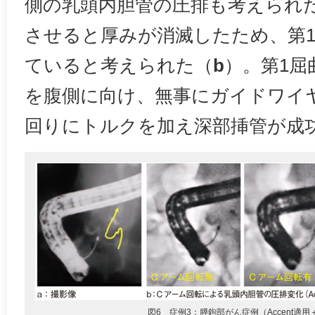
側の乳頭内胆管の圧排も考えられ
させると厚みが消滅したため、第
ていると考えられた（
b
）。第1屈
を腹側に向け、無事にガイドワイ
回りにトルクを加え深部挿管が成
図6 症例3：膵鉤部がん症例（Accent適用