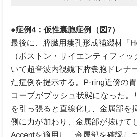
●症例4：仮性囊胞症例（図7）
最後に、膵臓用瘻孔形成補綴材「Hot
（ボストン・サイエンティフィッ
いて超音波内視鏡下膵囊胞ドレナージ
た症例を提示する。P-ring近傍
コープがプッシュ状態になった。
を引っ張ると直線化し、金属部を
側に力が加わり、金属部が抜けて
Accentを適用し、金属部を確認