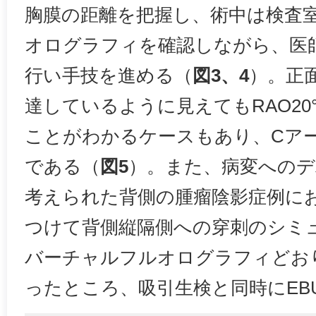
胸膜の距離を把握し、術中は検査
オログラフィを確認しながら、医
行い手技を進める（
図3、4
）。正
達しているように見えてもRAO2
ことがわかるケースもあり、Cア
である（
図5
）。また、病変へのデ
考えられた背側の腫瘤陰影症例にお
つけて背側縦隔側への穿刺のシミ
バーチャルフルオログラフィどお
ったところ、吸引生検と同時にEB