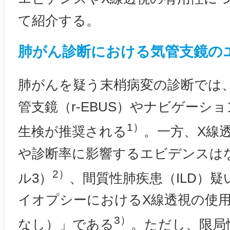
て紹介する。
肺がん診断における気管支鏡の
肺がんを疑う末梢病変の診断では
管支鏡（r-EBUS）やナビゲーシ
1）
生検が推奨される
。一方、X線
や診断率に影響するエビデンスは
2）
ル3）
、間質性肺疾患（ILD）
イオプシーにおけるX線透視の使
3）
なし）」である
。ただし、限局