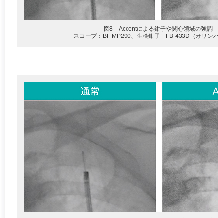
図8 Accentによる鉗子や関心領域の強調
スコープ：BF-MP290、生検鉗子：FB-433D（オリ