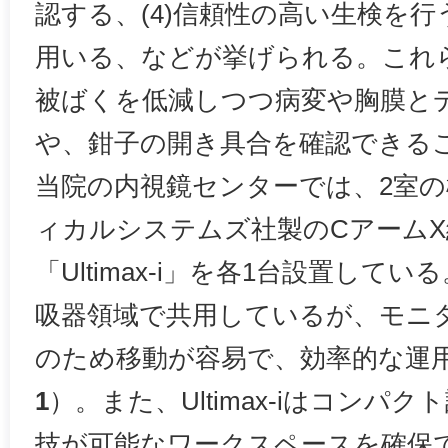
認する、(4)信頼性の高い生検を
用いる、などが挙げられる。これ
被ばくを低減しつつ病変や胸膜と
や、鉗子の開き具合を確認できる
当院の内視鏡センターでは、2室
ィカルシステムズ社製のCアームX
「Ultimax-i」を各1台設置して
吸器領域で共用しているが、モニ
のため移動が容易で、効率的な運
1
）。また、Ultimax-iはコンパ
技が可能なワークスペースを確保