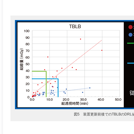
図5 装置更新前後でのTBLBのDRL