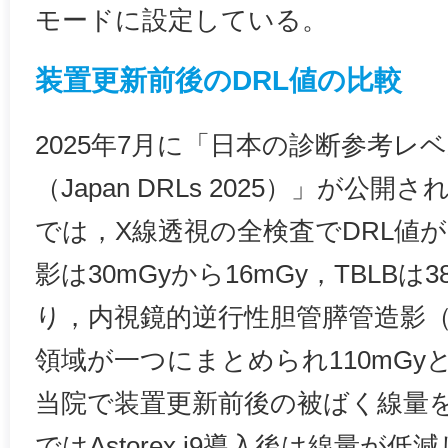
モードに設定している。
装置更新前後のDRL値の比較
2025年7月に「日本の診断参考レベ
（Japan DRLs 2025）」が公開された
では，X線透視の全検査でDRL値
影は30mGyから16mGy，TBLBは3
り，内視鏡的逆行性胆管膵管造影（
領域が一つにまとめられ110mGy
当院で装置更新前後の被ばく線量を
ではAstorex i9導入後は線量が