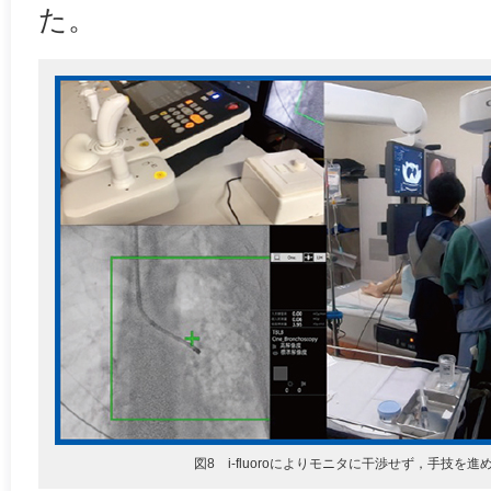
た。
図8 i-fluoroによりモニタに干渉せず，手技を