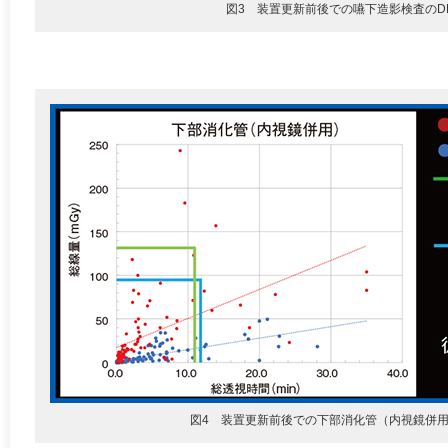
図3 装置更新前後での嚥下造影検査のD
図4 装置更新前後での下部消化管（内視鏡併用