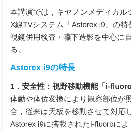
本講演では，キヤノンメディカル
X線TVシステム「Astorex i9
視鏡併用検査・嚥下造影を中心に
る。
Astorex i9の特長
1．安全性：視野移動機能「i-ﬂuor
体動や体位変換により観察部位が
合，従来は天板を移動させて対応
Astorex i9に搭載されたi-fluo