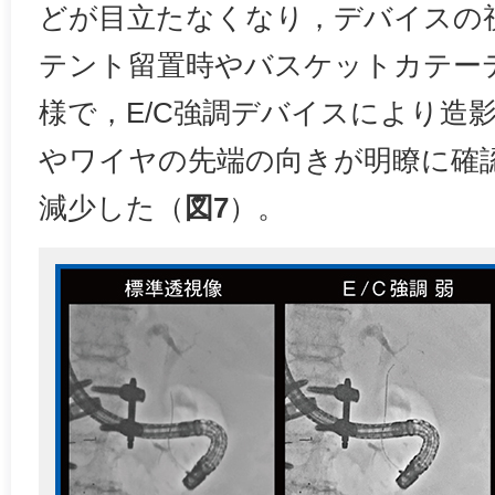
どが目立たなくなり，デバイスの
テント留置時やバスケットカテー
様で，E/C強調デバイスにより造
やワイヤの先端の向きが明瞭に確
減少した（
図7
）。