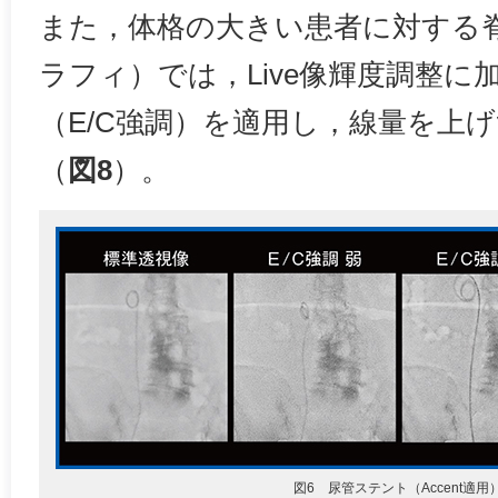
また，体格の大きい患者に対する
ラフィ）では，Live像輝度調整に加え
（E/C強調）を適用し，線量を上
（
図8
）。
図6 尿管ステント（Accent適用