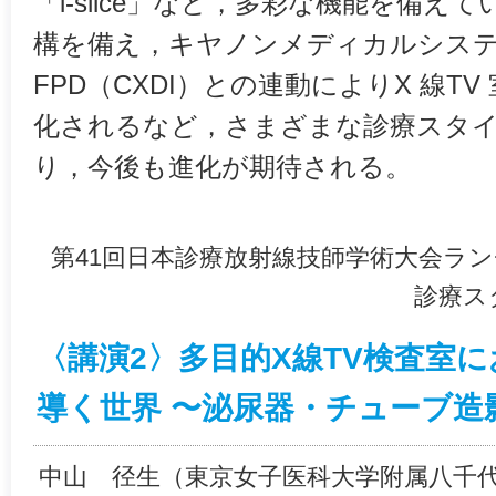
「i-slice」など，多彩な機能を備え
構を備え，キヤノンメディカルシス
FPD（CXDI）との連動によりX 線T
化されるなど，さまざまな診療スタ
り，今後も進化が期待される。
第41回日本診療放射線技師学術大会ラン
診療スタ
〈講演2〉多目的X線TV検査室におけ
導く世界 〜泌尿器・チューブ造
中山 径生（東京女子医科大学附属八千