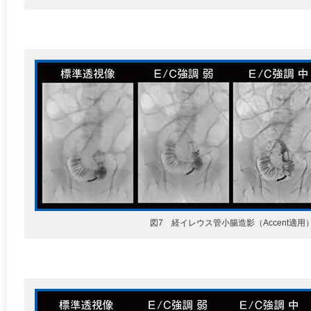
図7 経イレウス管小腸造影（Accent適用