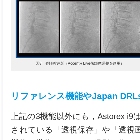
図8 脊髄腔造影（Accent＋Live像輝度調整を適用）
リファレンス機能やJapan DRLs
上記の3機能以外にも，Astorex 
されている「透視保存」や「透視