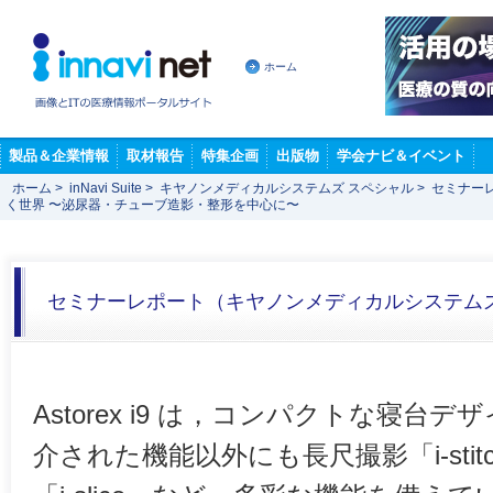
ホーム
製品＆企業情報
取材報告
特集企画
出版物
学会ナビ＆イベント
ホーム
>
inNavi Suite
>
キヤノンメディカルシステムズ スペシャル
>
セミナー
く世界 〜泌尿器・チューブ造影・整形を中心に〜
セミナーレポート（キヤノンメディカルシステム
Astorex i9 は，コンパクトな寝
介された機能以外にも長尺撮影「i-sti