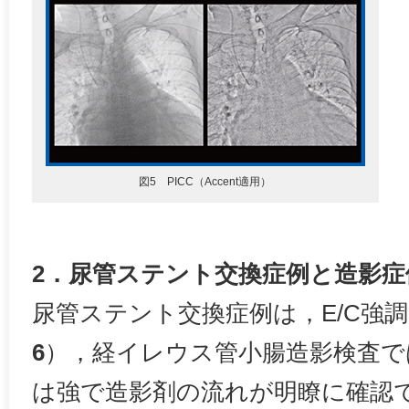
図5 PICC（Accent適用）
2．尿管ステント交換症例と造影症
尿管ステント交換症例は，E/C強
6
），経イレウス管小腸造影検査で
は強で造影剤の流れが明瞭に確認