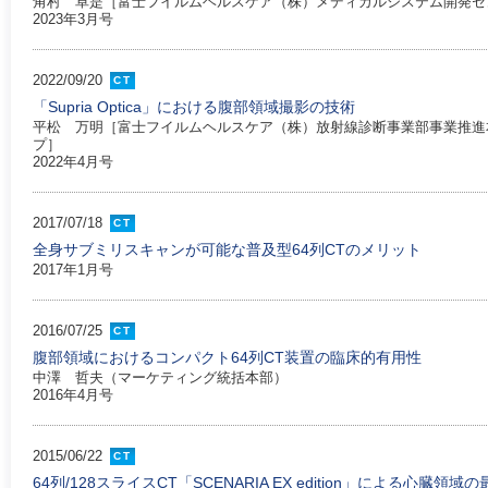
角村 卓是［富士フイルムヘルスケア（株）メディカルシステム開発セ
2023年3月号
2022/09/20
CT
「Supria Optica」における腹部領域撮影の技術
平松 万明［富士フイルムヘルスケア（株）放射線診断事業部事業推進
プ］
2022年4月号
2017/07/18
CT
全身サブミリスキャンが可能な普及型64列CTのメリット
2017年1月号
2016/07/25
CT
腹部領域におけるコンパクト64列CT装置の臨床的有用性
中澤 哲夫（マーケティング統括本部）
2016年4月号
2015/06/22
CT
64列/128スライスCT「SCENARIA EX edition」による心臓領域