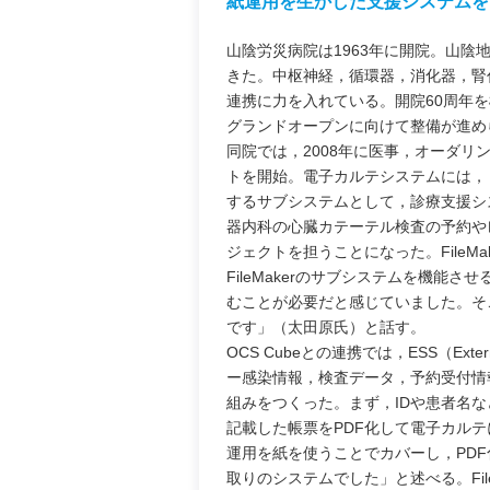
紙運用を生かした支援システムをFil
山陰労災病院は1963年に開院。山
きた。中枢神経，循環器，消化器，腎
連携に力を入れている。開院60周年を
グランドオープンに向けて整備が進め
同院では，2008年に医事，オーダ
トを開始。電子カルテシステムには，「
するサブシステムとして，診療支援シス
器内科の心臓カテーテル検査の予約やレ
ジェクトを担うことになった。File
FileMakerのサブシステムを機
むことが必要だと感じていました。そこ
です」（太田原氏）と話す。
OCS Cubeとの連携では，ESS（Exte
ー感染情報，検査データ，予約受付情報など
組みをつくった。まず，IDや患者名など
記載した帳票をPDF化して電子カル
運用を紙を使うことでカバーし，PD
取りのシステムでした」と述べる。Fi