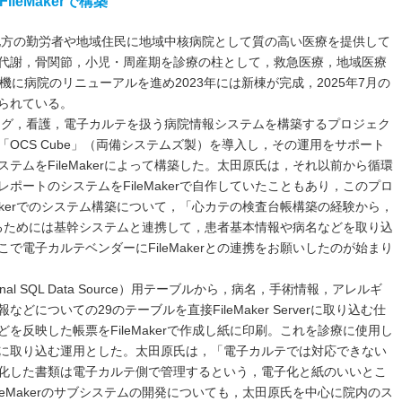
eMakerで構築
陰地方の勤労者や地域住民に地域中核病院として質の高い医療を提供して
代謝，骨関節，小児・周産期を診療の柱として，救急医療，地域医療
機に病院のリニューアルを進め2023年には新棟が完成，2025年7月の
られている。
リング，看護，電子カルテを扱う病院情報システムを構築するプロジェク
OCS Cube」（両備システムズ製）を導入し，その運用をサポート
テムをFileMakerによって構築した。太田原氏は，それ以前から循環
ポートのシステムをFileMakerで自作していたこともあり，このプロ
Makerでのシステム構築について，「心カテの検査台帳構築の経験から，
能させるためには基幹システムと連携して，患者基本情報や病名などを取り込
で電子カルテベンダーにFileMakerとの連携をお願いしたのが始まり
rnal SQL Data Source）用テーブルから，病名，手術情報，アレルギ
についての29のテーブルを直接FileMaker Serverに取り込む仕
を反映した帳票をFileMakerで作成し紙に印刷。これを診療に使用し
テに取り込む運用とした。太田原氏は，「電子カルテでは対応できない
F化した書類は電子カルテ側で管理するという，電子化と紙のいいとこ
leMakerのサブシステムの開発についても，太田原氏を中心に院内のス