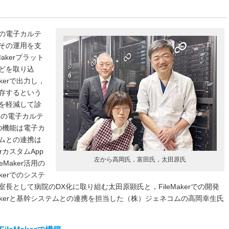
年の電子カルテ
その運用を支
Makerプラット
どを取り込
kerで出力し，
保存するという
を軽減して診
年の電子カルテ
援の機能は電子カ
ムとの連携は
rカスタムApp
左から高岡氏，富田氏，太田原氏
Maker活用の
kerでのシステ
として病院のDX化に取り組む太田原顕氏と，FileMakerでの開発
Makerと基幹システムとの連携を担当した（株）ジェネコムの高岡幸生氏