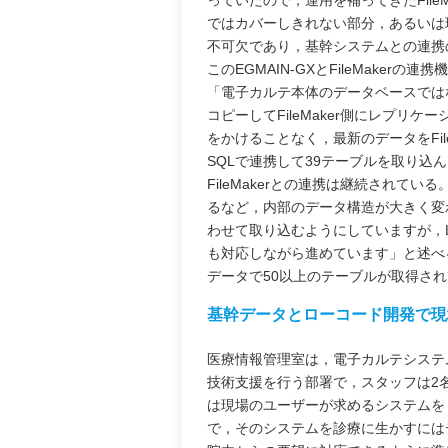
っていたので，運用を補ってきたFil
ではカバーしきれない部分，あるいは現
不可欠であり，基幹システムとの連携
このEGMAIN-GXとFileMake
「電子カルテ本体のデータベースでは
コピーしてFileMaker側にレプ
をかけることなく，最新のデータをFile
SQLで連携して39テーブルを取り込んでい
FileMakerとの連携は継続されている。Li
るなど，内部のデータ構造が大きく変わ
わせて取り込むようにしていますが，Li
も対応しながら進めています」と述べる。
データで50以上のテーブルが取得さ
基幹データとローコード開発で現
医療情報管理室は，電子カルテシステ
技術支援を行う部署で，スタッフは2名。F
は現場のユーザーが求めるシステムを
で，そのシステムを診療に生かすには