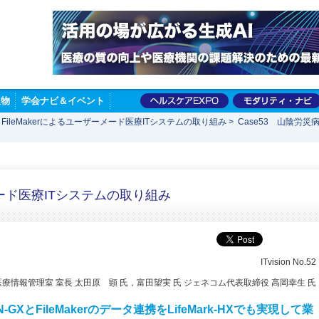
版物
学会ナビ＆イベント
FileMakerによるユーザーメード医療ITシステムの取り組み
>
Case53 山陰労災病
ーメード医療ITシステムの取り組み
ITvision No.52
医療情報管理室 室長 太田原 顕 氏，富田望実 氏 ジェネコム代表取締役 高岡幸生 氏
-GXとFileMakerのデータ連携をLifeMark-HXでも実現して業