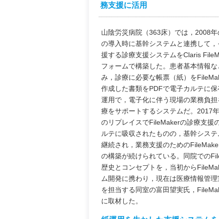
務支援に活用
山陰労災病院（363床）では，2008
の導入時に基幹システムと連携して，
援する診療支援システムをClaris File
フォームで構築した。患者基本情報な
み，診療に必要な帳票（紙）をFileMa
作成した書類をPDFで電子カルテに
運用で，電子化に伴う現場の業務負担
療をサポートするシステムだ。2017
のリプレイスでFileMakerの診療支
ルテに吸収されたものの，基幹システ
継続され，業務支援のためのFileMake
の構築が続けられている。同院でのFile
歴史とコンセプトを，当初からFileMa
ム開発に携わり，現在は医療情報管理室長
を担当する同室の富田望実氏，File
に取材した。