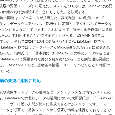
eMakerのサブシステムは役割を終えるはずでした。しかし，電子カルテ
場の要望（ニーズ）に応えたシステムをつくるにはFileMakerは必要
の仕組みだけは継続することにしました」と説明する。
rの連携機能の開発は，ジェネコムが担当した。高岡氏はこの連携について，
なく，データウエアハウス（DWH）に定期的にアクセスしてデータを
リケーションするようにしています。これによって，電子カルテ自体には負荷
Makerで利用することができます」と述べる。EGMAIN-GXでは，
た。そして2024年10月に更新されたHOPE LifeMark-HXでも
feMark-HXでは，データベースがMicrosoft SQL Serverに変更され
った。高岡氏は，「基本的にはEGMAIN-GXの時のデータ構造に合
feMark-HXで変更された部分を確かめながら，また病院側の要望に
LifeMark-HXでは，患者基本情報，DPC，リハビリなど12種類の
れている。
場の要望に柔軟に対応
ムや院内ネットワークの運用管理・メンテナンスなど情報システムの
ileMakerでの基幹データの活用について太田原氏は，「FileMaker
，ユーザーに近い人間が簡単に作成できるのがメリットです。一方
データが必要で，基幹システムから必要な情報を連携しておくことで