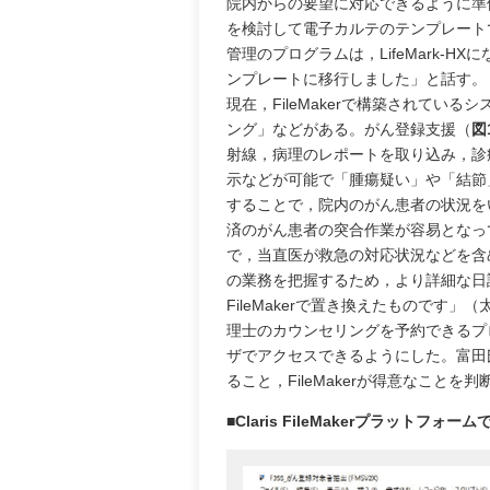
院内からの要望に対応できるように準備
を検討して電子カルテのテンプレート
管理のプログラムは，LifeMark-
ンプレートに移行しました」と話す。
現在，FileMakerで構築されて
ング」などがある。がん登録支援（
図
射線，病理のレポートを取り込み，診
示などが可能で「腫瘍疑い」や「結節
することで，院内のがん患者の状況を
済のがん患者の突合作業が容易となっ
で，当直医が救急の対応状況などを含
の業務を把握するため，より詳細な日
FileMakerで置き換えたものです
理士のカウンセリングを予約できるプログラ
ザでアクセスできるようにした。富田
ること，FileMakerが得意なこと
■Claris FileMakerプラットフ