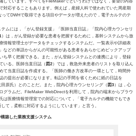
しています。すべてをFileMakerでというわけではなく，要望の内容
で対応することもあります。例えば，産婦人科で使われていた周産期
HXになってDWHで取得できる項目やデータが増えたので，電子カルテのテ
いるシステムには，「がん登録支援」「医師当直日誌」「院内心理カウンセリ
1
）は，がん登録が必要な患者を把握するために，基幹システムから放
療情報管理士がデータをチェックするシステムだ。一覧表示や詳細表
」などの単語からがんの可能性がある患者をあらかじめピックアップ
いち早く把握できる。また，がん登録システムとの連携により，登録
ている。医師当直日誌（
図2
）では，救急外来患者のリストを取り込ん
めて当直日誌を作成する。「医師の働き方改革の一環として，時間外
誌の提出が必要になります。転記の手間を省くために紙の日誌を
」（太田原氏）とのことだ。また，院内心理カウンセリング（
図3
）は，心
ムだ。FileMaker WebDirectを利用して，院内の端末からブラウ
氏は医療情報管理室での対応について，「電子カルテの機能でもでき
を判断して，柔軟に対応するようにしています」と言う。
ォームで構築した業務支援システム