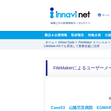
ホーム
製品＆企業情報
取材報告
特集企画
出
ホーム
>
inNavi Suite
>
FileMaker スペシャル
>
LifeMark-HXでも実現して業務支援に活用
FileMakerによるユーザ
Case53 山陰労災病院 EGMAIN