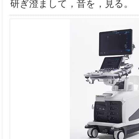
研ぎ澄まして，音を，見る。