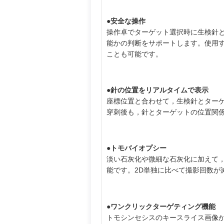
●安全な操作
操作卓でターゲット選択時に生検針
能かの判断をサポートします。使用
ことも可能です。
●針の位置をリアルタイムで表示
座標位置と合わせて，生検針とター
穿刺後も，針とターゲットの位置関
●トモバイオプシー
淡い石灰化や微細な石灰化に加えて
能です。2D単独に比べて撮影回数が
●ワンクリックターゲティング機能
トモシンセシスのキースライス画像