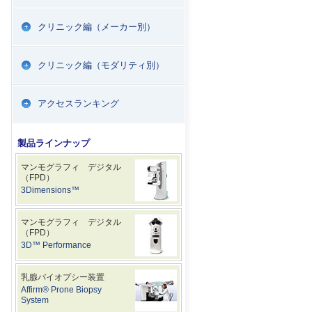
クリニック編（メーカー別）
クリニック編（モダリティ別）
アクセスランキング
製品ラインナップ
マンモグラフィ デジタル
（FPD）
3Dimensions™
マンモグラフィ デジタル
（FPD）
3D™ Performance
乳腺バイオプシー装置
Affirm® Prone Biopsy
System