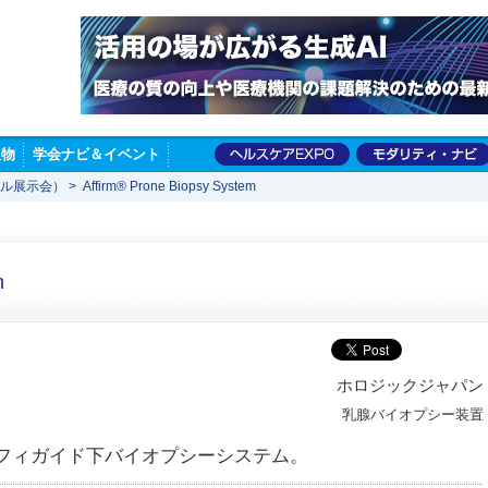
版物
学会ナビ＆イベント
ャル展示会）
>
Affirm® Prone Biopsy System
m
ホロジックジャパン
乳腺バイオプシー装置
ラフィガイド下バイオプシーシステム。