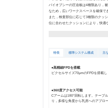
バイオプシーの圧迫板は4種類あり，
なため，広いワークスペースを確保で
また，検査部位に応じて3種類のクッ
位に合わせたクッションにより，快適
特長
標準システム構成
主
●高精細FPDを搭載
ピクセルサイズ70μmのFPDを搭載
●360度アクセス可能
Cアームは180°回転します。テー
り，多様な角度から乳房へのアプロ