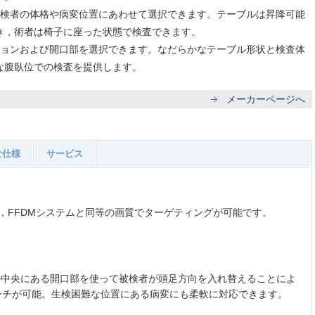
被検者の体格や病変位置にあわせて選択できます。テーブルは昇降可能
き，術者は椅子に座った状態で検査できます。
ションおよび開口部を選択できます。なだらかなテーブル形状と検査体
な腹臥位での検査を提供します。
メーカーページへ
な仕様
サービス
し，FFDMシステムと同等の画質でターゲティングが可能です。
ブル中央にある開口部を使って被検者が頭足方向を入れ替えることによ
ーチが可能。生検困難な位置にある病変にも柔軟に対応できます。