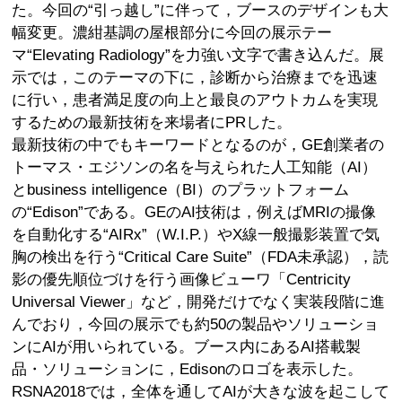
た。今回の“引っ越し”に伴って，ブースのデザインも大
幅変更。濃紺基調の屋根部分に今回の展示テー
マ“Elevating Radiology”を力強い文字で書き込んだ。展
示では，このテーマの下に，診断から治療までを迅速
に行い，患者満足度の向上と最良のアウトカムを実現
するための最新技術を来場者にPRした。
最新技術の中でもキーワードとなるのが，GE創業者の
トーマス・エジソンの名を与えられた人工知能（AI）
とbusiness intelligence（BI）のプラットフォーム
の“Edison”である。GEのAI技術は，例えばMRIの撮像
を自動化する“AIRx”（W.I.P.）やX線一般撮影装置で気
胸の検出を行う“Critical Care Suite”（FDA未承認），読
影の優先順位づけを行う画像ビューワ「Centricity
Universal Viewer」など，開発だけでなく実装段階に進
んでおり，今回の展示でも約50の製品やソリューショ
ンにAIが用いられている。ブース内にあるAI搭載製
品・ソリューションに，Edisonのロゴを表示した。
RSNA2018では，全体を通してAIが大きな波を起こして