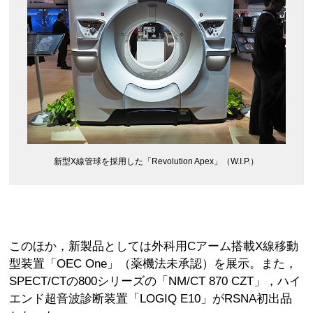
新型X線管球を採用した「Revolution Apex」（W.I.P.）
このほか，新製品としては外科用Cアーム搭載X線移動
型装置「OEC One」（薬機法未承認）を展示。また，
SPECT/CTの800シリーズの「NM/CT 870 CZT」，ハイ
エンド超音波診断装置「LOGIQ E10」がRSNA初出品