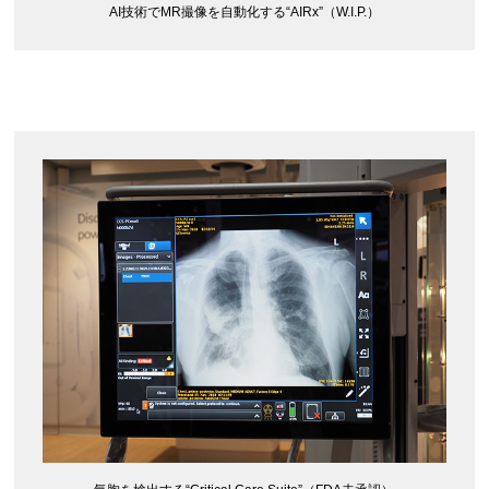
AI技術でMR撮像を自動化する“AIRx”（W.I.P.）