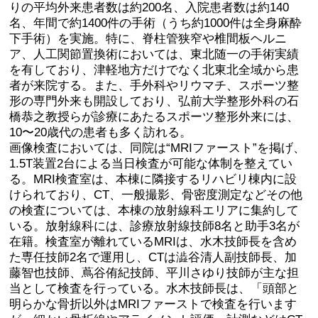
りの平均外来患者数は約200名、入院患者数は約140
名、年間で約1400件の手術（うち約1000件は全身麻酔
下手術）を実施。特に、脊柱管狭窄や椎間板ヘルニ
ア、人工関節置換術においては、東北随一の手術実績
を有しており、津軽地方だけでなく北東北全域から患
者が来院する。また、手外科やリウマチ、スポーツ整
形の専門外来も開設しており、弘前大学整形外科の石
橋恭之教授らが診療にあたるスポーツ整形外来には、
10〜20歳代の患者も多く訪れる。
画像検査においては、同院は“MRIファースト”を掲げ、
1.5T装置2台による当日検査が可能な体制を整えてい
る。MRI検査室は、本棟に隣接するリハビリ棟内に設
けられており、CT、一般撮影、骨密度測定などその他
の検査については、本棟の放射線科エリアに集約して
いる。放射線科には、診療放射線技師8名と助手3名が
在籍。検査室が離れているMRIは、水木技師長を含め
た専任技師2名で運用し、CTは澁谷清人副技師長、加
藤智也技師、蔦谷侑紀技師、平川さゆり技師が主な担
当として検査を行っている。水木技師長は、「頭部と
明らかな骨折以外はMRIファーストで検査を行います