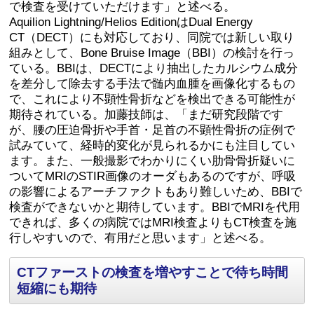
で検査を受けていただけます」と述べる。
Aquilion Lightning/Helios EditionはDual Energy
CT（DECT）にも対応しており、同院では新しい取り
組みとして、Bone Bruise Image（BBI）の検討を行っ
ている。BBIは、DECTにより抽出したカルシウム成分
を差分して除去する手法で髄内血腫を画像化するもの
で、これにより不顕性骨折などを検出できる可能性が
期待されている。加藤技師は、「まだ研究段階です
が、腰の圧迫骨折や手首・足首の不顕性骨折の症例で
試みていて、経時的変化が見られるかにも注目してい
ます。また、一般撮影でわかりにくい肋骨骨折疑いに
ついてMRIのSTIR画像のオーダもあるのですが、呼吸
の影響によるアーチファクトもあり難しいため、BBIで
検査ができないかと期待しています。BBIでMRIを代用
できれば、多くの病院ではMRI検査よりもCT検査を施
行しやすいので、有用だと思います」と述べる。
CTファーストの検査を増やすことで待ち時間
短縮にも期待