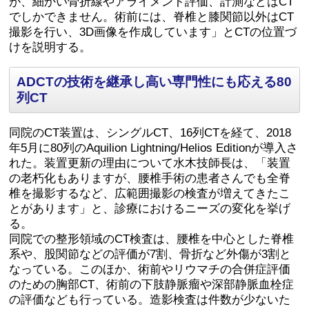
が、細かい骨折線やアライメント評価、計測などはCT
でしかできません。術前には、脊椎と膝関節以外はCT
撮影を行い、3D画像を作成しています」とCTの位置づ
けを説明する。
ADCTの技術を継承し高い専門性にも応える80
列CT
同院のCT装置は、シングルCT、16列CTを経て、2018
年5月に80列のAquilion Lightning/Helios Editionが導入さ
れた。装置更新の理由について水木技師長は、「装置
の老朽化もありますが、腰椎手術の患者さんでも全脊
椎を撮影するなど、広範囲撮影の検査が増えてきたこ
とがあります」と、診療におけるニーズの変化を挙げ
る。
同院での整形領域のCT検査は、腰椎を中心とした脊椎
系や、股関節などの評価が7割、骨折など外傷が3割と
なっている。このほか、術前やリウマチの合併症評価
のための胸部CT、術前の下肢静脈瘤や深部静脈血栓症
の評価なども行っている。造影検査は件数が少ないた