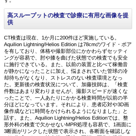
す。
高スループットの検査で診療に有用な画像を提
供
CT検査は現在、1か月に200件ほど実施している。
Aquilion Lightning/Helios Edition は78cmのワイド・ボア
を有しており、体格や撮影部位にかかわらずセッティ
ングが容易で、肘や膝を曲げた状態での検査でも安全
に施行できている。また、以前の装置と比べて稼働音
が静かになったことに加え、悩まされていた管球の冷
却待ちがなくなり、ストレスのない検査環境となっ
た。更新後の検査状況について、加藤技師は、「検査
件数はあまり変わりませんが、撮影スピードが速くな
ったことで、一人あたりにかかる検査時間が以前の半
分ほどになっています。それにより、患者応対や3D画
像作成などに時間をかけられるようになりました」と
話す。また、Aquilion Lightning/Helios Editionでは、整
形外科の検査で欠かせないMPR処理も容易で、1画面に
3断面がリンクした状態で表示され、各断面を確認しな