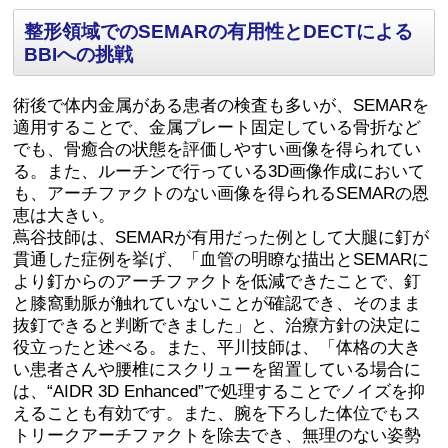
整形領域でのSEMARの有用性とDECTによる
BBIへの挑戦
術後で体内金属がある患者の検査も多いが、SEMARを
適用することで、金属プレート固定している骨折など
でも、骨癒合の状態を評価しやすい画像を得られてい
る。また、ルーチンで行っている3D画像作成において
も、アーチファクトのない画像を得られるSEMARの恩
恵は大きい。
蔦谷技師は、SEMARが有用だった例として大腿に釘が
貫通した症例を挙げ、「血管の明瞭な描出とSEMARに
より釘からのアーチファクトを低減できたことで、釘
と膝窩動脈が触れていないことが確認でき、そのまま
抜釘できると判断できました」と、治療方針の決定に
役立ったと述べる。また、平川技師は、「体格の大き
い患者さんや腰椎にスクリューを留置している場合に
は、“AIDR 3D Enhanced”で処理することでノイズを抑
えることも有効です。また、腕を下ろした体位でもス
トリークアーチファクトを除去でき、無理のない姿勢