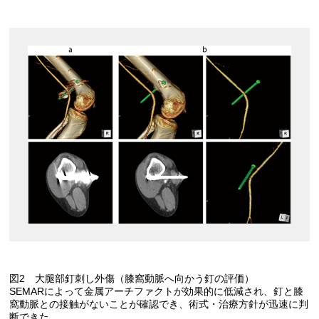
図2 大腿部釘刺し外傷（膝窩動脈へ向かう釘の評価）
SEMARによって金属アーチファクトが効果的に低減され、釘と膝
窩動脈との接触がないことが確認でき、術式・治療方針が迅速に判
断できた。