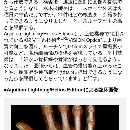
がら作成できる。検査後、迅速に医師に画像を提供で
きるようになり、水木技師長は、「スポーツ外来は火
曜日の午後だけですが、20件ほどの検査を、余裕を持
ってできるようになりました」と、スループットの高
さを評価する。
Aquilion Lightning/Helios Edition は、上位機種で採用さ
PURE
れているX線光学系技術“
ViSION Optics”により画
質の向上を図り、ルーチンで0.5mmスライス厚撮影が
可能など、高精細画像の提供を実現している。平川技
師は、「細かい骨折線や骨梁がはっきり見えるように
なりました。医師からは、血管の描出能が上がったこ
とや、屈筋腱や伸筋腱がきれいに描出できるようにな
った点を評価してもらっています」と話す。
■Aquilion Lightning/Helios Editionによる臨床画像