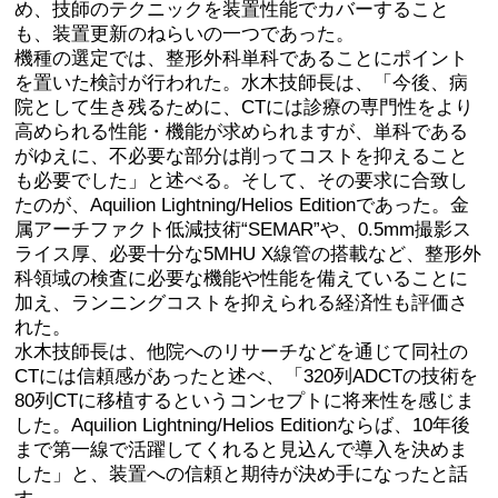
め、技師のテクニックを装置性能でカバーすること
も、装置更新のねらいの一つであった。
機種の選定では、整形外科単科であることにポイント
を置いた検討が行われた。水木技師長は、「今後、病
院として生き残るために、CTには診療の専門性をより
高められる性能・機能が求められますが、単科である
がゆえに、不必要な部分は削ってコストを抑えること
も必要でした」と述べる。そして、その要求に合致し
たのが、Aquilion Lightning/Helios Editionであった。金
属アーチファクト低減技術“SEMAR”や、0.5mm撮影ス
ライス厚、必要十分な5MHU X線管の搭載など、整形外
科領域の検査に必要な機能や性能を備えていることに
加え、ランニングコストを抑えられる経済性も評価さ
れた。
水木技師長は、他院へのリサーチなどを通じて同社の
CTには信頼感があったと述べ、「320列ADCTの技術を
80列CTに移植するというコンセプトに将来性を感じま
した。Aquilion Lightning/Helios Editionならば、10年後
まで第一線で活躍してくれると見込んで導入を決めま
した」と、装置への信頼と期待が決め手になったと話