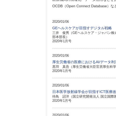
OCDB（Open Connect Databas
2020/01/06
GEヘルスケアが目指すデジタル戦略
三井 俊男（GEヘルスケア・ジャパン株
部本部長）
2020年1月号
2020/01/06
厚生労働省の医療におけるAI/データ
黒羽 真吾（厚生労働省大臣官房厚生科
2020年1月号
2020/01/06
日本医学放射線学会が目指すICT医療改革 〜Ja
待鳥 詔洋（国立研究開発法人 国立国際
2020年1月号
2020/01/06