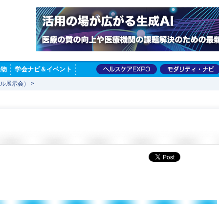
版物
学会ナビ＆イベント
ャル展示会）
>