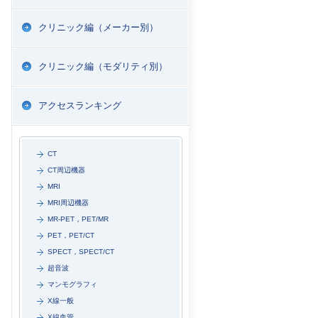
クリニック編（メーカー別）
クリニック編（モダリティ別）
アクセスランキング
CT
CT周辺機器
MRI
MRI周辺機器
MR-PET，PET/MR
PET，PET/CT
SPECT，SPECT/CT
超音波
マンモグラフィ
X線一般
X線血管