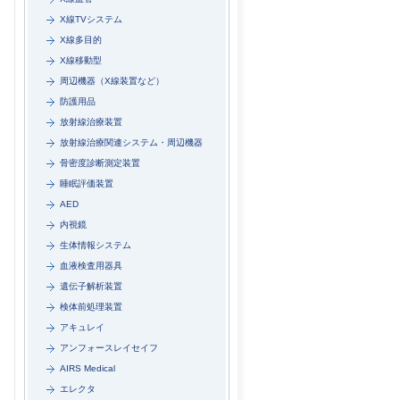
X線TVシステム
X線多目的
X線移動型
周辺機器（X線装置など）
防護用品
放射線治療装置
放射線治療関連システム・周辺機器
骨密度診断測定装置
睡眠評価装置
AED
内視鏡
生体情報システム
血液検査用器具
遺伝子解析装置
検体前処理装置
アキュレイ
アンフォースレイセイフ
AIRS Medical
エレクタ