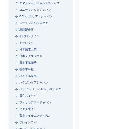
キヤノンメディカルシステムズ
コニカミノルタジャパン
GEヘルスケア・ジャパン
シーメンスヘルスケア
島津製作所
千代田テクノル
トーレック
日本光電工業
日本シグマックス
日本電気硝子
根本杏林堂
バイエル薬品
パラゴンケアジャパン
バリアン メディカル システムズ
日立ハイテク
フィリップス・ジャパン
フクダ電子
富士フイルムメディカル
ブレインラボ
ホロジックジャパン