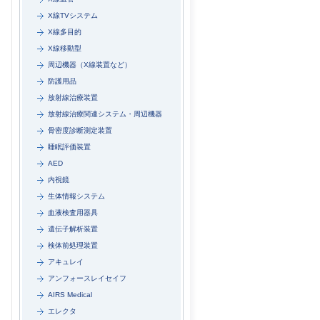
X線TVシステム
X線多目的
X線移動型
周辺機器（X線装置など）
防護用品
放射線治療装置
放射線治療関連システム・周辺機器
骨密度診断測定装置
睡眠評価装置
AED
内視鏡
生体情報システム
血液検査用器具
遺伝子解析装置
検体前処理装置
アキュレイ
アンフォースレイセイフ
AIRS Medical
エレクタ