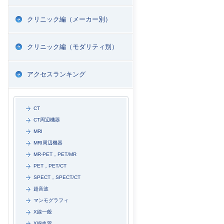
クリニック編（メーカー別）
クリニック編（モダリティ別）
アクセスランキング
CT
CT周辺機器
MRI
MRI周辺機器
MR-PET，PET/MR
PET，PET/CT
SPECT，SPECT/CT
超音波
マンモグラフィ
X線一般
X線血管