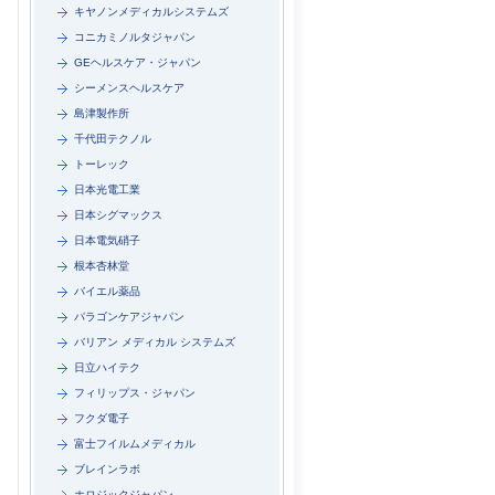
キヤノンメディカルシステムズ
コニカミノルタジャパン
GEヘルスケア・ジャパン
シーメンスヘルスケア
島津製作所
千代田テクノル
トーレック
日本光電工業
日本シグマックス
日本電気硝子
根本杏林堂
バイエル薬品
パラゴンケアジャパン
バリアン メディカル システムズ
日立ハイテク
フィリップス・ジャパン
フクダ電子
富士フイルムメディカル
ブレインラボ
ホロジックジャパン