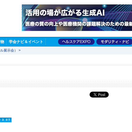
版物
学会ナビ＆イベント
ャル展示会）
>
・3.0T