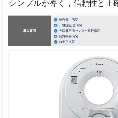
シンプルが導く，信頼性と正
総合青山病院
JR東京総合病院
導入事例
大腸肛門病センター高野病院
龍野中央病院
白十字病院