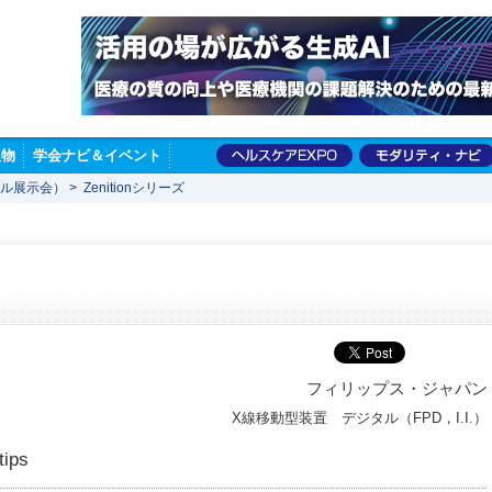
版物
学会ナビ＆イベント
ャル展示会）
>
Zenitionシリーズ
フィリップス・ジャパン
X線移動型装置 デジタル（FPD，I.I.）
tips