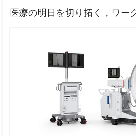
医療の明日を切り拓く，ワー