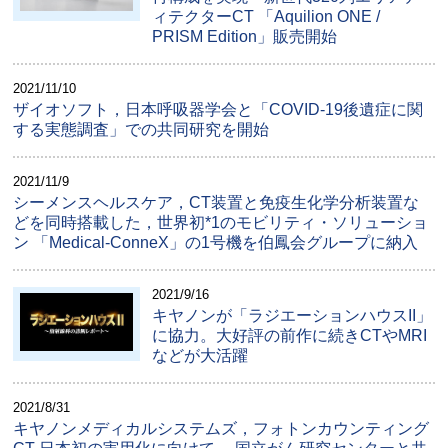
ィテクターCT 「Aquilion ONE /
PRISM Edition」販売開始
2021/11/10
ザイオソフト，日本呼吸器学会と「COVID-19後遺症に関
する実態調査」での共同研究を開始
2021/11/9
シーメンスヘルスケア，CT装置と免疫生化学分析装置な
どを同時搭載した，世界初*1のモビリティ・ソリューショ
ン 「Medical-ConneX」の1号機を伯鳳会グループに納入
2021/9/16
キヤノンが「ラジエーションハウスII」
に協力。大好評の前作に続きCTやMRI
などが大活躍
2021/8/31
キヤノンメディカルシステムズ，フォトンカウンティング