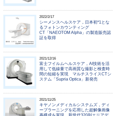
2022/2/17
シーメンスヘルスケア，日本初*1とな
るフォトンカウンティング
CT「NAEOTOM Alpha」の製造販売認
証を取得
2021/12/16
富士フイルムヘルスケア，AI技術を活
用して低線量で高画質な撮影と検査時
間の短縮を実現 マルチスライスCTシ
ステム「Supria Optica」新発売
2021/11/25
キヤノンメディカルシステムズ，ディ
ープラーニングを応用した超解像画像
再構成を実現 新世代320列エリアデ