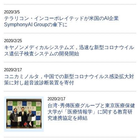
2020/3/5
テラリコン・インコーポレイテッドが米国のAI企業
SymphonyAI Groupの傘下に
2020/2/25
キヤノンメディカルシステムズ，迅速な新型コロナウイル
ス遺伝子検査システムの開発開始
2020/2/17
コニカミノルタ，中国での新型コロナウイルス感染拡大対
策に対し超音波診断装置を寄付
2020/2/17
台湾･秀傳医療グループと東京医療保健
大学が「医療情報学」に関する教育研
究連携協定を締結