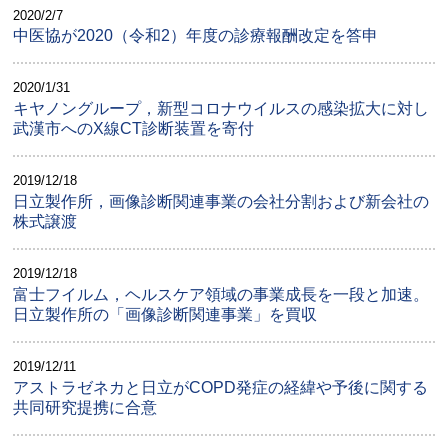
2020/2/7
中医協が2020（令和2）年度の診療報酬改定を答申
2020/1/31
キヤノングループ，新型コロナウイルスの感染拡大に対し
武漢市へのX線CT診断装置を寄付
2019/12/18
日立製作所，画像診断関連事業の会社分割および新会社の
株式譲渡
2019/12/18
富士フイルム，ヘルスケア領域の事業成長を一段と加速。
日立製作所の「画像診断関連事業」を買収
2019/12/11
アストラゼネカと日立がCOPD発症の経緯や予後に関する
共同研究提携に合意