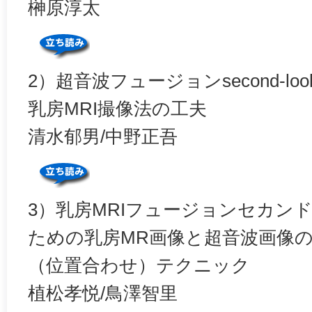
榊原淳太
2）超音波フュージョンsecond-lo
乳房MRI撮像法の工夫
清水郁男/中野正吾
3）乳房MRIフュージョンセカン
ための乳房MR画像と超音波画像
（位置合わせ）テクニック
植松孝悦/鳥澤智里