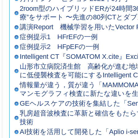
2room型のハイブリッドERが24時間
療”をサポート 〜先進の80列CTとダ
講演Report 機械学習を用いたVector F
症例提示1 HFrEFの一例
症例提示2 HFpEFの一例
Intelligent CT『SOMATOM X.cite』Excit
山形市立病院済生館 高齢化が進む地
に低侵襲検査を可能にするIntelligent C
情報量が違う，質が違う「MAMMOMAT R
マンモグラフィ検査に新たな違いを
GEヘルスケアの技術を集結した「Senograp
乳房超音波検査に革新と確信をもたらす「
技術
AI技術を活用して開発した「Aplio i-series 