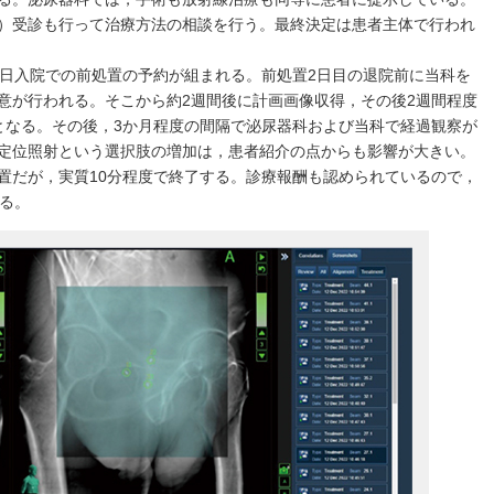
）受診も行って治療方法の相談を行う。最終決定は患者主体で行われ
2日入院での前処置の予約が組まれる。前処置2日目の退院前に当科を
意が行われる。そこから約2週間後に計画画像収得，その後2週間程度
となる。その後，3か月程度の間隔で泌尿器科および当科で経過観察が
定位照射という選択肢の増加は，患者紹介の点からも影響が大きい。
置だが，実質10分程度で終了する。診療報酬も認められているので，
いる。