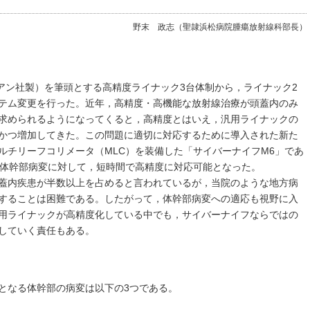
野末 政志（聖隷浜松病院腫瘍放射線科部長）
（バリアン社製）を筆頭とする高精度ライナック3台体制から，ライナック2
テム変更を行った。近年，高精度・高機能な放射線治療が頭蓋内のみ
求められるようになってくると，高精度とはいえ，汎用ライナックの
かつ増加してきた。この問題に適切に対応するために導入された新た
ルチリーフコリメータ（MLC）を装備した「サイバーナイフM6」であ
の体幹部病変に対して，短時間で高精度に対応可能となった。
蓋内疾患が半数以上を占めると言われているが，当院のような地方病
することは困難である。したがって，体幹部病変への適応も視野に入
用ライナックが高精度化している中でも，サイバーナイフならではの
していく責任もある。
となる体幹部の病変は以下の3つである。