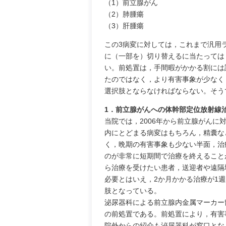
（1）前立腺がん
（2）肺腫瘍
（3）肝腫瘍
この3病変に対しては，これまで汎用
に（一部を）切り替えるに当たっては
い。前処置は，手間暇がかかる割には
たのではなく，より有害事象が少なく
選択肢とならなければならない。そう
1．前立腺がんへの体幹部定位放射線
当院では，2006年から前立腺がんに
内にとどまる病変はもちろん，精囊な
く，晩期の有害事象も少ない半面，治
のが非常に短期間で治療を終えることが
ら治療を受けたい患者，送迎者や遠隔
必要とはいえ，2か月かかる治療が1
肢となっている。
泌尿器科による前立腺内金属マーカー
の前処置である。前処置により，有害
院外からの紹介も泌尿器科が窓口とな