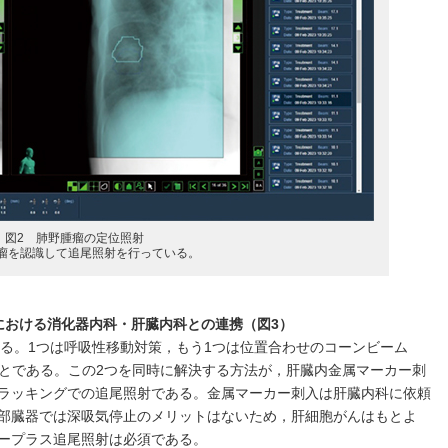
図2 肺野腫瘤の定位照射
瘤を認識して追尾照射を行っている。
における消化器内科・肝臓内科との連携（図3）
ある。1つは呼吸性移動対策，もう1つは位置合わせのコーンビーム
ことである。この2つを同時に解決する方法が，肝臓内金属マーカー刺
ラッキングでの追尾照射である。金属マーカー刺入は肝臓内科に依頼
部臓器では深吸気停止のメリットはないため，肝細胞がんはもとよ
ープラス追尾照射は必須である。