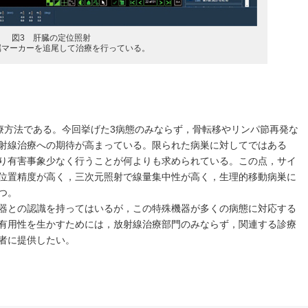
図3 肝臓の定位照射
属マーカーを追尾して治療を行っている。
治療方法である。今回挙げた3病態のみならず，骨転移やリンパ節再発な
射線治療への期待が高まっている。限られた病巣に対してではある
り有害事象少なく行うことが何よりも求められている。この点，サイ
位置精度が高く，三次元照射で線量集中性が高く，生理的移動病巣に
つ。
器との認識を持ってはいるが，この特殊機器が多くの病態に対応する
有用性を生かすためには，放射線治療部門のみならず，関連する診療
者に提供したい。