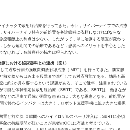
ライナックで放射線治療を行ってきた。今回，サイバーナイフでの治療
，サイバーナイフ特有の前処置を各診療科に依頼しなければならな
診療報酬上の利点は少ない。したがって，単に治療する装置が変わっ
，しかも短期間での治療であるなど，患者へのメリットを中心とした
でなければ，各診療科の協力は得られない。
治療における泌尿器科との連携（図1）
対して通常分割の強度変調放射線治療（IMRT）を行ってきた。前立腺
ど前立腺からはみ出る段階まで進行しても対応可能である。効果も高
療に約2か月を要するという課題がある。そこで近年，注目されている
可能な体幹部定位放射線治療（SBRT）である。SBRTは，働きなが
地などの理由で通院が困難な患者には，大きな恩恵となる。前処置が
週間で終わるインパクトは大きく，ロボット支援手術に並ぶ大きな選択
留置と前立腺-直腸間へのハイドロゲルスペーサ注入は，SBRTに必須
事象の持続期間が短いことが患者のQOLに有益と考えている。
る。泌尿器科では，手術も放射線治療も同等に患者に提示している。