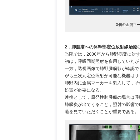
3個の金属マ
2．肺腫瘍への体幹部定位放射線治療
当院では，2006年から肺野病変に対
初は，呼吸同期照射を多用していたが
一方，透視画像で肺野腫瘤影が確認で
がら三次元定位照射が可能な機器はサ
肺野内に金属マーカーを刺入して，そ
処置が必要になる。
連携として，原発性肺腫瘍の場合は呼
肺臓炎が出てくること，照射の影響で
過を見ていただくことが重要である。