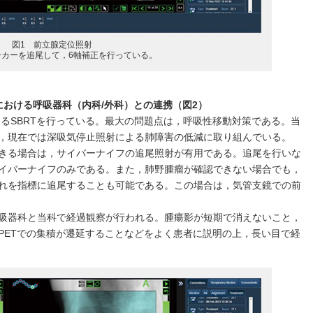
図1 前立腺定位照射
ーカーを追尾して，6軸補正を行っている。
における呼吸器科（内科/外科）との連携（図2）
するSBRTを行っている。最大の問題点は，呼吸性移動対策である。当
，現在では深吸気停止照射による肺障害の低減に取り組んでいる。
きる場合は，サイバーナイフの追尾照射が有用である。追尾を行いな
イバーナイフのみである。また，肺野腫瘤が確認できない場合でも，
れを指標に追尾することも可能である。この場合は，気管支鏡での前
吸器科と当科で経過観察が行われる。腫瘍影が短期で消えないこと，
PETでの集積が遷延することなどをよく患者に説明の上，長い目で経