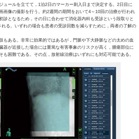
ジュールを立てて，1泊2日のマーカー刺入日まで決定する。2日目に
画画像の撮影を行う。約2週間の期間をおいて4～10回の治療が行われ
初診となるため，その日に合わせて消化器内科も受診という段取りと
される。いずれの場合も患者の受診回数を減らすために，両者の了解の
肢もある。非常に効果的ではあるが，門脈や下大静脈などの太めの血
臓器が近接した場合には重篤な有害事象のリスクが高く，腫瘍部位に
そも困難である。その点，放射線治療はいずれにも対応可能である。