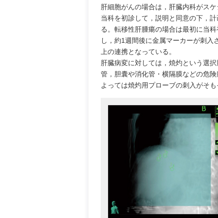
肝細胞がんの場合は，肝臓内科がスケ
当科を初診して，説明と同意の下，計
る。転移性肝腫瘍の場合は最初に当科
し，約1週間後に金属マーカーが刺入
上の連携となっている。
肝臓病変に対しては，焼灼という選択
管，胆囊や消化管・横隔膜などの危険
よっては焼灼用プローブの刺入がそも