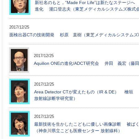
新社名のもと，“Made For Life”は新たなステージへ 
進化 瀧口登志夫（東芝メディカルシステムズ株式会
2017/12/25
面検出器CTの技術開発 杉原 直樹（東芝メディカルシステムズ
2017/12/25
Aquilion ONEの進化/ADCT研究会 井田 義宏
2017/12/25
Area Detector CTが変えたもの（IR & D
放射線診断学研究室）
2017/12/25
最新技術を生かしたこどもに優しい画像診断 被ば
（神奈川県立こども医療センター 放射線科）