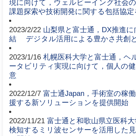
現に向けて，ウェルビーイング社会の
課題探索や技術開発に関する包括協定
2023/2/22
山梨県と富士通，DX推進
結 デジタル活用による豊かさ共創
2023/1/16
札幌医科大学と富士通，ヘ
ータビリティ実現に向けて，個人の健
意
2022/12/7
富士通Japan，手術室の
援する新ソリューションを提供開始
2022/11/21
富士通と和歌山県立医科大
検知するミリ波センサーを活用した見