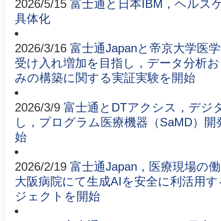
2026/5/15
富士通と日本IBM，ヘルス
具体化
2026/3/16
富士通Japanと帝京大学
受け入れ増加を目指し，データ分析お
みの構築に関する実証実験を開始
2026/3/9
富士通とDTアクシス，デジ
し，プログラム医療機器（SaMD）
始
2026/2/19
富士通Japan，医療現場
大阪病院にて生成AIを安全に利活用
ジェクトを開始