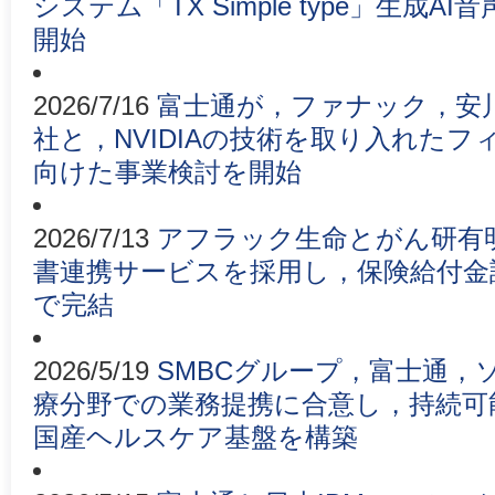
システム「TX Simple type」生成
開始
2026/7/16
富士通が，ファナック，安
社と，NVIDIAの技術を取り入れたフ
向けた事業検討を開始
2026/7/13
アフラック生命とがん研有
書連携サービスを採用し，保険給付金
で完結
2026/5/19
SMBCグループ，富士通，
療分野での業務提携に合意し，持続可
国産ヘルスケア基盤を構築