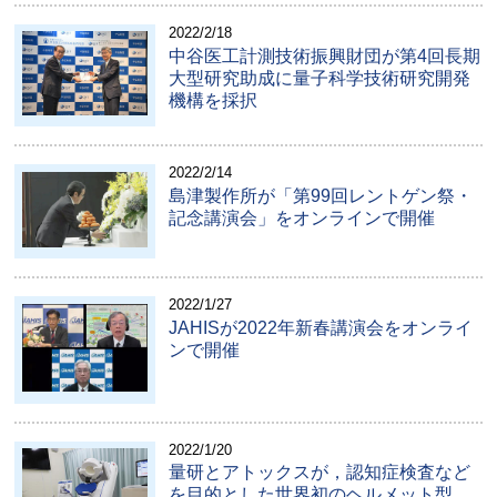
2022/2/18
中谷医工計測技術振興財団が第4回長期
大型研究助成に量子科学技術研究開発
機構を採択
2022/2/14
島津製作所が「第99回レントゲン祭・
記念講演会」をオンラインで開催
2022/1/27
JAHISが2022年新春講演会をオンライ
ンで開催
2022/1/20
量研とアトックスが，認知症検査など
を目的とした世界初のヘルメット型