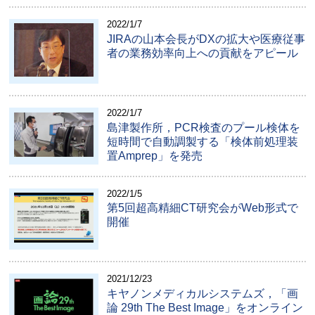
2022/1/7
JIRAの山本会長がDXの拡大や医療従事
者の業務効率向上への貢献をアピール
2022/1/7
島津製作所，PCR検査のプール検体を
短時間で自動調製する「検体前処理装
置Amprep」を発売
2022/1/5
第5回超高精細CT研究会がWeb形式で
開催
2021/12/23
キヤノンメディカルシステムズ，「画
論 29th The Best Image」をオンライン