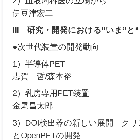
2）血液内科医の立場から
伊豆津宏二
III 研究・開発における“いま”と
●次世代装置の開発動向
1）半導体PET
志賀 哲/森本裕一
2）乳房専用PET装置
金尾昌太郎
3）DOI検出器の新しい展開 ─ク
とOpenPETの開発