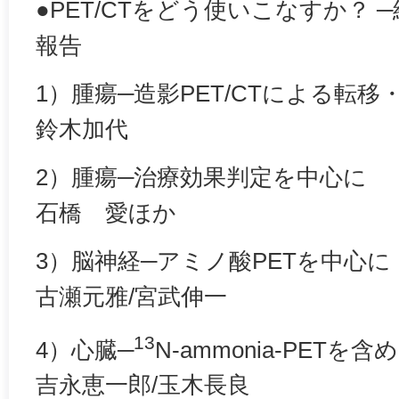
●PET/CTをどう使いこなすか？
報告
1）腫瘍─造影PET/CTによる転
鈴木加代
2）腫瘍─治療効果判定を中心に
石橋 愛ほか
3）脳神経─アミノ酸PETを中心に
古瀬元雅/宮武伸一
13
4）心臓─
N-ammonia-PETを含
吉永恵一郎/玉木長良