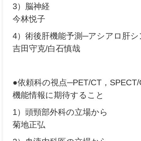
3）脳神経
今林悦子
4）術後肝機能予測─アシアロ肝
吉田守克/白石慎哉
●依頼科の視点─PET/CT，SPEC
機能情報に期待すること
1）頭頸部外科の立場から
菊地正弘