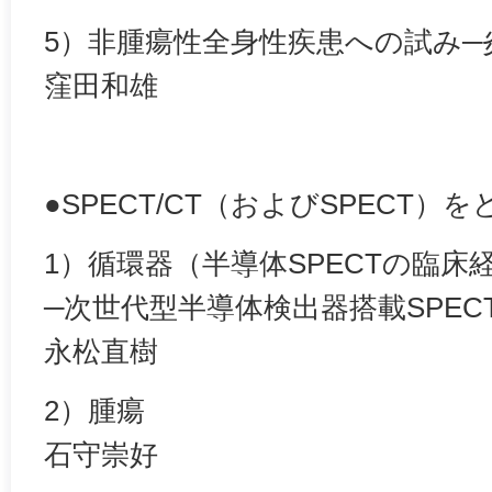
5）非腫瘍性全身性疾患への試み─
窪田和雄
●SPECT/CT（およびSPECT
1）循環器（半導体SPECTの臨床
─次世代型半導体検出器搭載SPEC
永松直樹
2）腫瘍
石守崇好