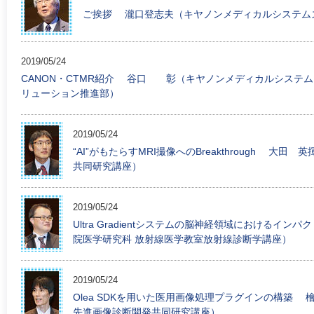
ご挨拶 瀧口登志夫（キヤノンメディカルシステム
2019/05/24
CANON・CTMR紹介 谷口 彰（キヤノンメディカルシステムズ
リューション推進部）
2019/05/24
“AI”がもたらすMRI撮像へのBreakthrough 大
共同研究講座）
2019/05/24
Ultra Gradientシステムの脳神経領域における
院医学研究科 放射線医学教室放射線診断学講座）
2019/05/24
Olea SDKを用いた医用画像処理プラグインの構
先進画像診断開発共同研究講座）