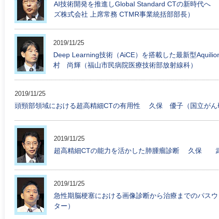
AI技術開発を推進しGlobal Standard CTの
ズ株式会社 上席常務 CTMR事業統括部部長）
2019/11/25
Deep Learning技術（AiCE）を搭載した最新型Aquilion
村 尚輝（福山市民病院医療技術部放射線科）
2019/11/25
頭頸部領域における超高精細CTの有用性 久保 優子（国立がん
2019/11/25
超高精細CTの能力を活かした肺腫瘤診断 久保 
2019/11/25
急性期脳梗塞における画像診断から治療までのパス
ター）