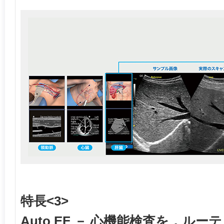
特長<3>
Auto EF － 心機能検査を，ルー