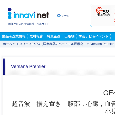
ホーム
製品＆企業情報
取材報告
特集企画
出版物
学会ナビ＆イベント
ホーム
>
モダリティEXPO（医療機器のバーチャル展示会）
>
Versana Premier
Versana Premier
G
超音波 据え置き 腹部，心臓，血
小