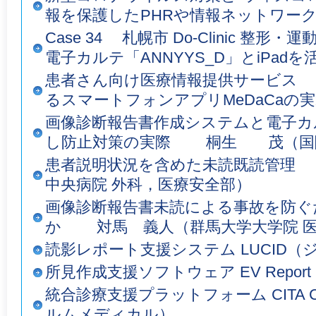
報を保護したPHRや情報ネットワー
Case 34 札幌市 Do-Clinic 
電子カルテ「ANNYYS_D」とiPadを
患者さん向け医療情報提供サービス 
るスマートフォンアプリMeDaCaの
画像診断報告書作成システムと電子カ
し防止対策の実際 桐生 茂（国
患者説明状況を含めた未読既読管理
中央病院 外科，医療安全部）
画像診断報告書未読による事故を防ぐ
か 対馬 義人（群馬大学大学院 
読影レポート支援システム LUCID
所見作成支援ソフトウェア EV Report
統合診療支援プラットフォーム CITA Clin
ルムメディカル）