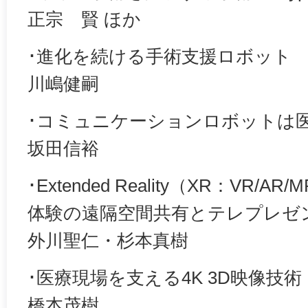
正宗 賢 ほか
･進化を続ける手術支援ロボット
川嶋健嗣
･コミュニケーションロボットは
坂田信裕
･Extended Reality（XR：VR
体験の遠隔空間共有とテレプレゼ
外川聖仁・杉本真樹
･医療現場を支える4K 3D映像技術
橋本茂樹