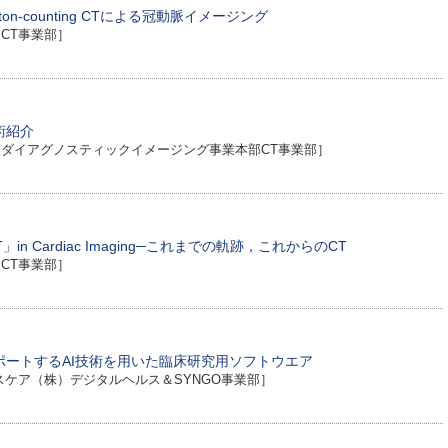
photon-counting CTによる冠動脈イメージング
CT事業部］
術紹介
ダイアグノスティックイメージング事業本部CT事業部］
OM CT」in Cardiac Imaging─これまでの軌跡，これからのCT
CT事業部］
ートするAI技術を用いた臨床研究用ソフトウエア
スケア（株）デジタルヘルス＆SYNGO事業部］