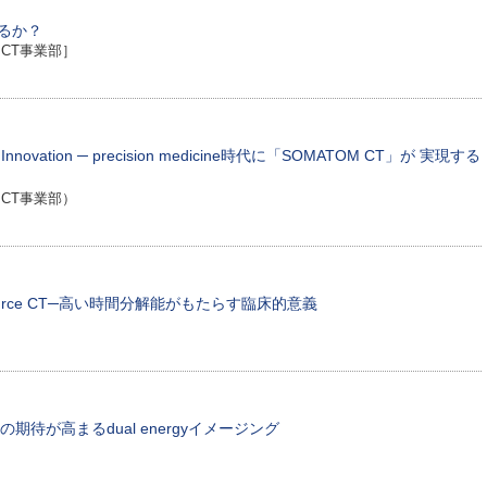
るか？
CT事業部］
rough Innovation ─ precision medicine時代に「SOMATOM CT」が 実現する
CT事業部）
 Dual Source CT─高い時間分解能がもたらす臨床的意義
e ─定量化の期待が高まるdual energyイメージング