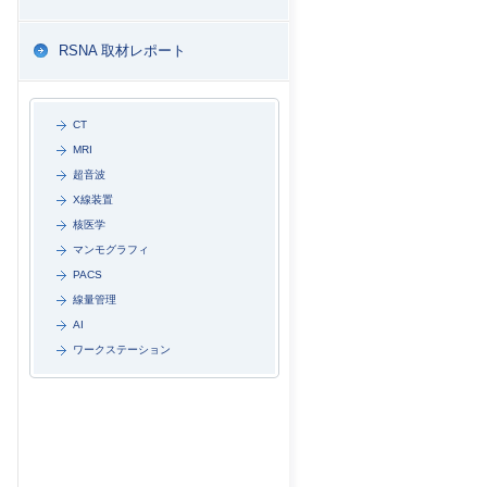
RSNA 取材レポート
CT
MRI
超音波
X線装置
核医学
マンモグラフィ
PACS
線量管理
AI
ワークステーション