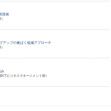
最新技術
部）
ップアップの被ばく低減アプローチ
部）
組み
部CTビジネスマネージメント部）