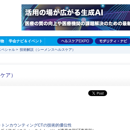
版物
学会ナビ＆イベント
スペシャル
>
技術解説（シーメンスヘルスケア）
スケア）
域フォトンカウンティングCTの技術的優位性