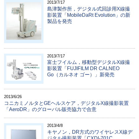
2013/7/17
島津製作所，デジタル式回診用X線撮
影装置「MobileDaRt Evolution」の新
製品を発売
2013/7/17
富士フイルム，移動型デジタルX線撮
影装置「FUJIFILM DR CALNEO
Go（カルネオ ゴー）」新発売
2013/6/26
コニカミノルタとGEヘルスケア，デジタルX線撮影装置
「AeroDR」のグローバル販売協力で合意
2013/4/8
キヤノン，DR方式のワイヤレスX線デ
ジタル撮影装置「CXDI-701C