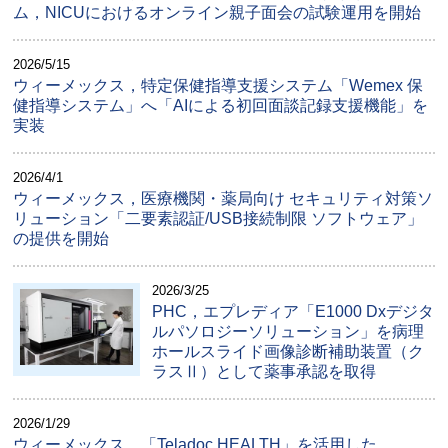
ム，NICUにおけるオンライン親子面会の試験運用を開始
2026/5/15
ウィーメックス，特定保健指導支援システム「Wemex 保
健指導システム」へ「AIによる初回面談記録支援機能」を
実装
2026/4/1
ウィーメックス，医療機関・薬局向け セキュリティ対策ソ
リューション「二要素認証/USB接続制限 ソフトウェア」
の提供を開始
2026/3/25
PHC，エプレディア「E1000 Dxデジタ
ルパソロジーソリューション」を病理
ホールスライド画像診断補助装置（ク
ラスⅡ）として薬事承認を取得
2026/1/29
ウィーメックス，「Teladoc HEALTH」を活用した