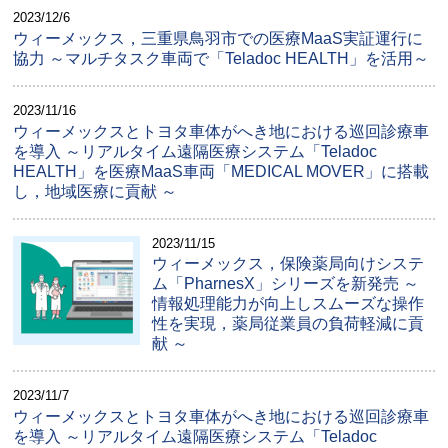
2023/12/6
ウィーメックス，三重県鳥羽市での医療MaaS実証運行に
協力 ～マルチタスク車両で「Teladoc HEALTH」を活用～
2023/11/16
ウィーメックスとトヨタ車体がへき地における巡回診療車
を導入 ～リアルタイム遠隔医療システム「Teladoc
HEALTH」を医療MaaS車両「MEDICAL MOVER」に搭載
し，地域医療に貢献 ～
2023/11/15
ウィーメックス，保険薬局向けシステ
ム「PharnesX」シリーズを新発売 ～
情報処理能力が向上しスムーズな操作
性を実現，薬局従業員の負荷軽減に貢
献 ～
2023/11/7
ウィーメックスとトヨタ車体がへき地における巡回診療車
を導入 ～リアルタイム遠隔医療システム「Teladoc