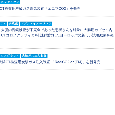
コロノグラフィ
-CT検査用炭酸ガス送気装置「エニマCO2」を発売
ラフィ
内視鏡
ギブン・イメージング
，大腸内視鏡検査が不完全であった患者さんを対象に大腸用カプセル内
OLONとCTコロノグラフィとを比較検討したヨーロッパの新しい試験結果を発
コロノグラフィ
炭酸ガス注入装置
CT検査用炭酸ガス注入装置 「RadiCO2lon(TM)」を新発売