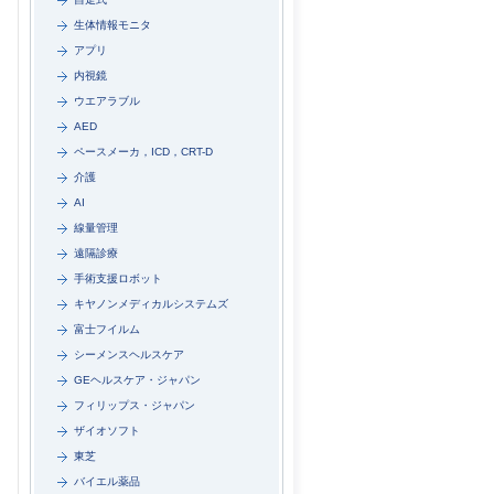
生体情報モニタ
アプリ
内視鏡
ウエアラブル
AED
ペースメーカ，ICD，CRT-D
介護
AI
線量管理
遠隔診療
手術支援ロボット
キヤノンメディカルシステムズ
富士フイルム
シーメンスヘルスケア
GEヘルスケア・ジャパン
フィリップス・ジャパン
ザイオソフト
東芝
バイエル薬品