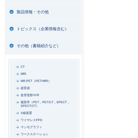
製品情報・その他
トピックス（企業情報含む）
その他（書籍紹介など）
CT
MRI
MR-PET（PET/MRI）
超音波
血管造影/IVR
核医学（PET，PET/CT，SPECT，
SPECT/CT）
X線装置
ワイヤレスFPD
マンモグラフィ
ワークステーション