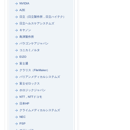
NVIDIA
AZE
日立（日立製作所，日立ハイテク）
日立ヘルスケアシステムズ
キヤノン
島津製作所
パラゴンケアジャパン
コニカミノルタ
EIZO
富士通
クラリス（FileMaker）
バリアンメディカルシステムズ
富士ゼロックス
ホロジックジャパン
NTT，NTTドコモ
日本HP
クライムメディカルシステムズ
NEC
PSP