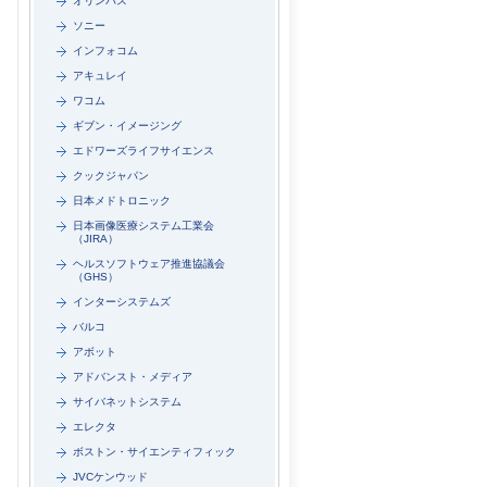
オリンパス
ソニー
インフォコム
アキュレイ
ワコム
ギブン・イメージング
エドワーズライフサイエンス
クックジャパン
日本メドトロニック
日本画像医療システム工業会
（JIRA）
ヘルスソフトウェア推進協議会
（GHS）
インターシステムズ
バルコ
アボット
アドバンスト・メディア
サイバネットシステム
エレクタ
ボストン・サイエンティフィック
JVCケンウッド