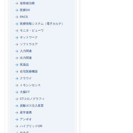
放射線治療
医療DX
PACS
医療情報システム（電子カルテ）
モニタ・ビューワ
ネットワーク
ソフトウエア
入力関連
出力関連
医薬品
在宅医療機器
クラウド
トモシンセシス
大腸CT
CTコロノグラフィ
炭酸ガス注入装置
産学連携
アンギオ
ハイブリッドOR
自走式