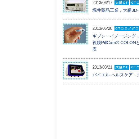
2013/06/17
大腸CT
CT
堀井薬品工業，大腸3D
2013/05/28
CTコロノグ
ギブン・イメージング
視鏡PillCam® C
表
2013/03/21
大腸CT
CT
バイエル ヘルスケア，大腸