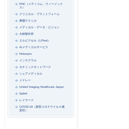
PHC（メディコム，ウィーメック
ス）
クリニカル・プラットフォーム
東陽テクニカ
メディカル・データ・ビジョン
大林製作所
エルピクセル（LPixel）
AIメディカルサービス
Holoeyes
インテグラル
カナミックネットワーク
シェアメディカル
メドレー
United Imaging Healthcare Japan
Splink
レイヤード
COVID-19（新型コロナウイルス感
染症）