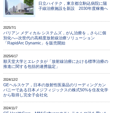
日立ハイテク，東京都立駒込病院に陽
子線治療施設を新設 2030年度稼働へ
2025/7/1
バリアン メディカル システムズ，がん治療を，さらに個
別化へ─次世代の高精度放射線治療ソリューション
「RapidArc Dynamic」を販売開始
2025/6/17
順天堂大学とエレクタが「放射線治療における標準治療の
推進に関する包括的連携協定」
2024/12/2
GEヘルスケア，日本の放射性医薬品のリーディングカン
パニーである日本メジフィジックスの株式50%を住友化学
から取得し完全子会社化
2024/11/7