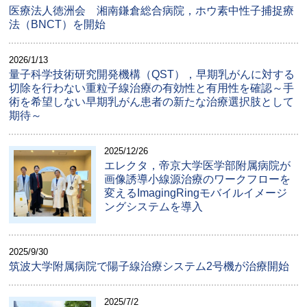
医療法人徳洲会 湘南鎌倉総合病院，ホウ素中性子捕捉療
法（BNCT）を開始
2026/1/13
量子科学技術研究開発機構（QST），早期乳がんに対する
切除を行わない重粒子線治療の有効性と有用性を確認～手
術を希望しない早期乳がん患者の新たな治療選択肢として
期待～
2025/12/26
エレクタ，帝京大学医学部附属病院が
画像誘導小線源治療のワークフローを
変えるImagingRingモバイルイメージ
ングシステムを導入
2025/9/30
筑波大学附属病院で陽子線治療システム2号機が治療開始
2025/7/2