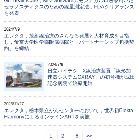
GE HealthCare，MIM Softwareのモンテカルロ法を用いた
セラノスティクスのための線量測定法，FDAクリアランス
を発表
2024/7/9
エレクタ，放射線治療のさらなる発展と人材育成を目指
し，帝京大学医学部附属病院と「パートナーシップ包括契
約」を締結
2024/7/9
日立ハイテク，X線治療装置「線形加
速器システムOXRAY」の初号機が成田
記念病院で治療開始
2023/11/27
エレクタ，栃木県立がんセンターにおいて，世界初Elekta
HarmonyによるオンラインARTを実施
1
2
8
>>
...