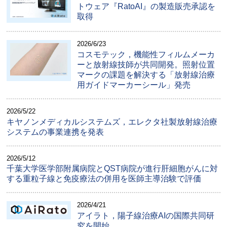
トウェア『RatoAI』の製造販売承認を
取得
2026/6/23
コスモテック，機能性フィルムメーカ
ーと放射線技師が共同開発。照射位置
マークの課題を解決する「放射線治療
用ガイドマーカーシール」発売
2026/5/22
キヤノンメディカルシステムズ，エレクタ社製放射線治療
システムの事業連携を発表
2026/5/12
千葉大学医学部附属病院とQST病院が進行肝細胞がんに対
する重粒子線と免疫療法の併用を医師主導治験で評価
2026/4/21
アイラト，陽子線治療AIの国際共同研
究を開始