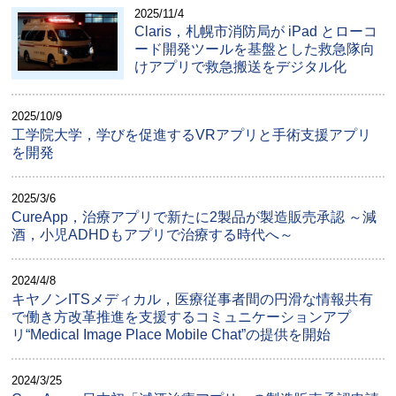
2025/11/4
Claris，札幌市消防局が iPad とローコ
ード開発ツールを基盤とした救急隊向
けアプリで救急搬送をデジタル化
2025/10/9
工学院大学，学びを促進するVRアプリと手術支援アプリ
を開発
2025/3/6
CureApp，治療アプリで新たに2製品が製造販売承認 ～減
酒，小児ADHDもアプリで治療する時代へ～
2024/4/8
キヤノンITSメディカル，医療従事者間の円滑な情報共有
で働き方改革推進を支援するコミュニケーションアプ
リ“Medical Image Place Mobile Chat”の提供を開始
2024/3/25