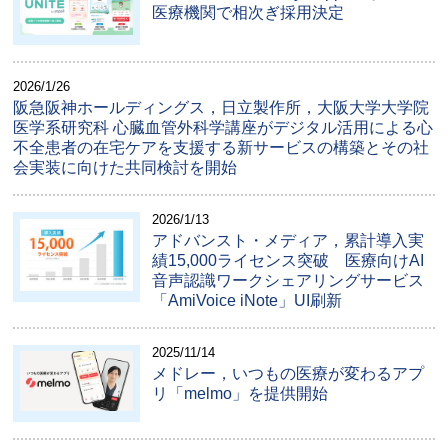
医療機関で相次ぎ採用決定
2026/1/26
阪急阪神ホールディングス，日立製作所，大阪大学大学院
医学系研究科 心臓血管外科学講座がデジタル活用による心
不全患者の在宅ケアを支援する新サービスの構築とその社
会実装に向けた共同検討を開始
2026/1/13
アドバンスト・メディア，累計導入実
績15,000ライセンス突破 医療向けAI
音声認識ワークシェアリングサービス
「AmiVoice iNote」UI刷新
2025/11/14
メドレー，いつもの医療が変わるアプ
リ「melmo」を提供開始