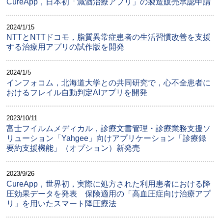
CureApp，日本初「減酒治療アプリ」の製造販売承認申請
2024/1/15
NTTとNTTドコモ，脂質異常症患者の生活習慣改善を支援
する治療用アプリの試作版を開発
2024/1/5
インフォコム，北海道大学との共同研究で，心不全患者に
おけるフレイル自動判定AIアプリを開発
2023/10/11
富士フイルムメディカル，診療文書管理・診療業務支援ソ
リューション「Yahgee」向けアプリケーション「診療録
要約支援機能」（オプション）新発売
2023/9/26
CureApp，世界初，実際に処方された利用患者における降
圧効果データを発表 保険適用の「高血圧症向け治療アプ
リ」を用いたスマート降圧療法